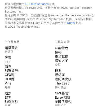
精選市場數據由
ICE Data Services
提供。
精選參考數據由 FactSet 提供。版權所有 © 2026 FactSet Research
Systems Inc.。
版權所有 © 2026，美國銀行家協會 (American Bankers Association)。
CUSIP數據庫由FactSet Research Systems Inc.提供。保留所有權利。
美國證券交易委員會(SEC)申報文件及其他文件由
Quartr
提供。
© 2026 TradingView, Inc.。
不僅是產品
工具與訂閱
超級圖表
功能特色
篩選器
價格
市場數據
股票
禮物方案
ETF
交易
債券
加密貨幣
概要
CEX對
經紀商
DEX對
經紀商比較
Pine
The Leap
熱圖
特別優惠
股票
CME期貨
ETF
Eurex期貨
加密貨幣
美國股票包
日曆
關於公司