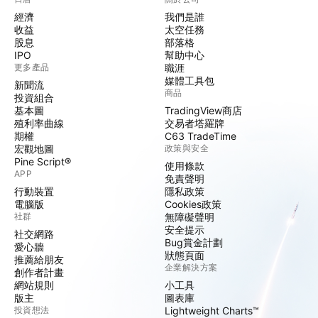
經濟
我們是誰
收益
太空任務
股息
部落格
IPO
幫助中心
更多產品
職涯
媒體工具包
新聞流
商品
投資組合
基本圖
TradingView商店
殖利率曲線
交易者塔羅牌
期權
C63 TradeTime
宏觀地圖
政策與安全
Pine Script®
使用條款
APP
免責聲明
行動裝置
隱私政策
電腦版
Cookies政策
社群
無障礙聲明
安全提示
社交網路
Bug賞金計劃
愛心牆
狀態頁面
推薦給朋友
企業解決方案
創作者計畫
網站規則
小工具
版主
圖表庫
投資想法
Lightweight Charts™