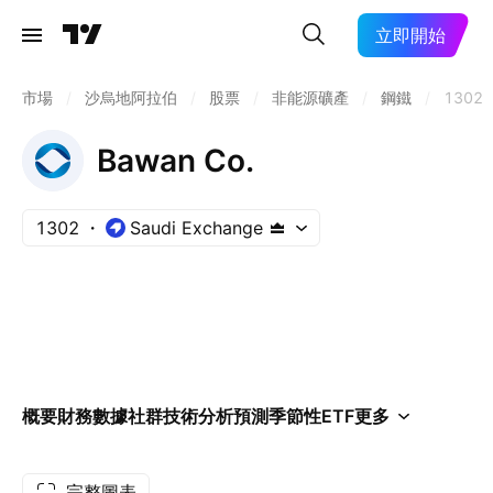
立即開始
市場
/
沙烏地阿拉伯
/
股票
/
非能源礦產
/
鋼鐵
/
1302
Bawan Co.
1302
Saudi Exchange
概要
財務數據
社群
技術分析
預測
季節性
ETF
更多
完整圖表