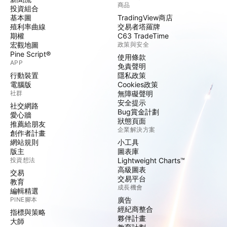
商品
投資組合
基本圖
TradingView商店
殖利率曲線
交易者塔羅牌
期權
C63 TradeTime
宏觀地圖
政策與安全
Pine Script®
使用條款
APP
免責聲明
行動裝置
隱私政策
電腦版
Cookies政策
社群
無障礙聲明
安全提示
社交網路
Bug賞金計劃
愛心牆
狀態頁面
推薦給朋友
企業解決方案
創作者計畫
網站規則
小工具
版主
圖表庫
投資想法
Lightweight Charts™
高級圖表
交易
交易平台
教育
成長機會
編輯精選
PINE腳本
廣告
經紀商整合
指標與策略
夥伴計畫
大師