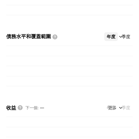
債務水平和覆蓋範圍
年度
更多
季度
收益
年度
更多
季度
下一個
:
—