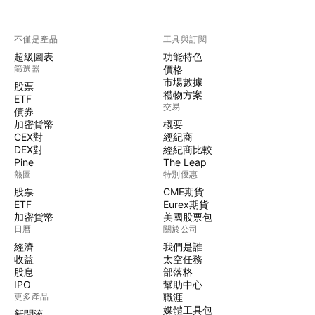
不僅是產品
工具與訂閱
超級圖表
功能特色
篩選器
價格
市場數據
股票
禮物方案
ETF
交易
債券
加密貨幣
概要
CEX對
經紀商
DEX對
經紀商比較
Pine
The Leap
熱圖
特別優惠
股票
CME期貨
ETF
Eurex期貨
加密貨幣
美國股票包
日曆
關於公司
經濟
我們是誰
收益
太空任務
股息
部落格
IPO
幫助中心
更多產品
職涯
媒體工具包
新聞流