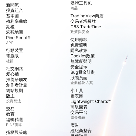
媒體工具包
新聞流
商品
投資組合
基本圖
TradingView商店
殖利率曲線
交易者塔羅牌
期權
C63 TradeTime
宏觀地圖
政策與安全
Pine Script®
使用條款
APP
免責聲明
行動裝置
隱私政策
電腦版
Cookies政策
社群
無障礙聲明
安全提示
社交網路
Bug賞金計劃
愛心牆
狀態頁面
推薦給朋友
企業解決方案
創作者計畫
網站規則
小工具
版主
圖表庫
投資想法
Lightweight Charts™
高級圖表
交易
交易平台
教育
成長機會
編輯精選
PINE腳本
廣告
經紀商整合
指標與策略
夥伴計畫