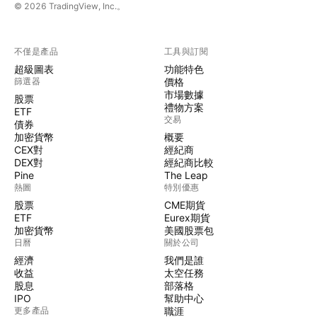
© 2026 TradingView, Inc.。
不僅是產品
工具與訂閱
超級圖表
功能特色
篩選器
價格
市場數據
股票
禮物方案
ETF
交易
債券
加密貨幣
概要
CEX對
經紀商
DEX對
經紀商比較
Pine
The Leap
熱圖
特別優惠
股票
CME期貨
ETF
Eurex期貨
加密貨幣
美國股票包
日曆
關於公司
經濟
我們是誰
收益
太空任務
股息
部落格
IPO
幫助中心
更多產品
職涯