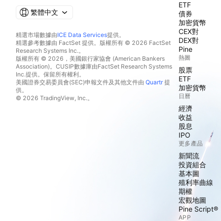
ETF
繁體中文
債券
加密貨幣
CEX對
精選市場數據由
ICE Data Services
提供。
DEX對
精選參考數據由 FactSet 提供。版權所有 © 2026 FactSet
Pine
Research Systems Inc.。
熱圖
版權所有 © 2026，美國銀行家協會 (American Bankers
Association)。CUSIP數據庫由FactSet Research Systems
股票
Inc.提供。保留所有權利。
ETF
美國證券交易委員會(SEC)申報文件及其他文件由
Quartr
提
加密貨幣
供。
日曆
© 2026 TradingView, Inc.。
經濟
收益
股息
IPO
更多產品
新聞流
投資組合
基本圖
殖利率曲線
期權
宏觀地圖
Pine Script®
APP