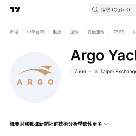
搜尋
市場
/
中華台灣
/
股票
/
運輸
/
其他運輸
/
7566
/
Argo Yac
7566
Taipei Exchang
概要
財務數據
新聞
社群
技術分析
季節性
更多