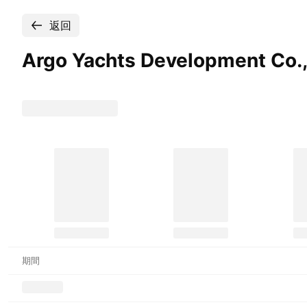
返回
Argo Yachts Development
Co.
期間