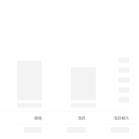
價格
漲跌
漲跌幅%