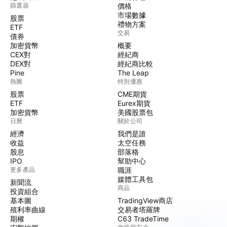
篩選器
價格
市場數據
股票
禮物方案
ETF
交易
債券
加密貨幣
概要
CEX對
經紀商
DEX對
經紀商比較
Pine
The Leap
熱圖
特別優惠
股票
CME期貨
ETF
Eurex期貨
加密貨幣
美國股票包
日曆
關於公司
經濟
我們是誰
收益
太空任務
股息
部落格
IPO
幫助中心
更多產品
職涯
媒體工具包
新聞流
商品
投資組合
基本圖
TradingView商店
殖利率曲線
交易者塔羅牌
期權
C63 TradeTime