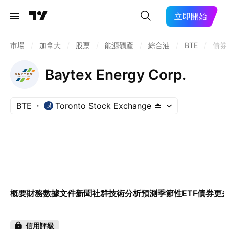
立即開始
市場
/
加拿大
/
股票
/
能源礦產
/
綜合油
/
BTE
/
債券
Baytex Energy Corp.
BTE
Toronto Stock Exchange
概要
財務數據
文件
新聞
社群
技術分析
預測
季節性
ETF
債券
更
信用評級