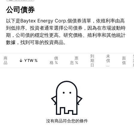
公司債券
以下是Baytex Energy Corp.個債券清單，依殖利率由高
到低排序。投資者通常選擇公司債券，因為在市場波動時
期，公司債的穩定性更高。研究價格、殖利率和其他統計
數據，找到可靠的投資商品。
到
未
商
價
票
面
YTW %
期
償
品
格 %
息 %
值
日
金
額
沒有商品符合您的條件