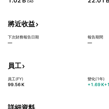
‪1.02 B‬
‪22.01 B
CAD
將近收益
下次財務報告日期
報告期間
—
—
員工
員工(FY)
變化(1年)
‪99.56 K‬
‪+1.69 K‬
+
詳細資料