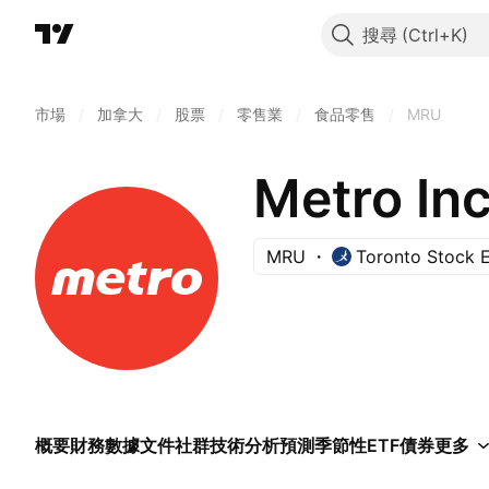
搜尋
市場
/
加拿大
/
股票
/
零售業
/
食品零售
/
MRU
Metro Inc
MRU
Toronto Stock 
概要
財務數據
文件
社群
技術分析
預測
季節性
ETF
債券
更多