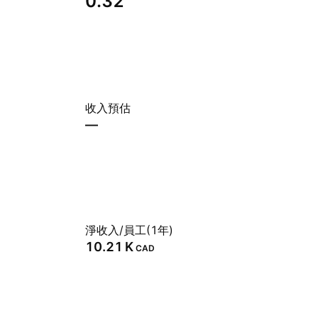
0.32
收入預估
—
淨收入/員工(1年)
‪10.21 K‬
CAD