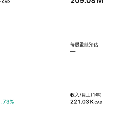
‬
‪209.08 M‬
CAD
每股盈餘預估
—
收入/員工(1年)
1.73%
‪221.03 K‬
CAD