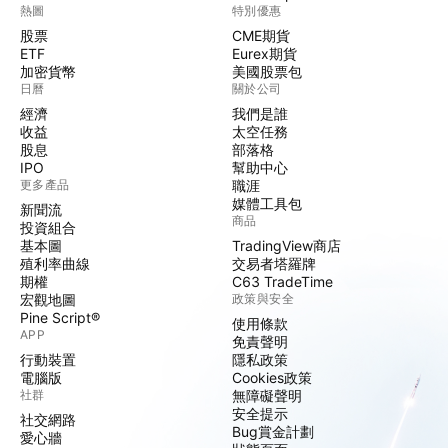
熱圖
特別優惠
股票
CME期貨
ETF
Eurex期貨
加密貨幣
美國股票包
日曆
關於公司
經濟
我們是誰
收益
太空任務
股息
部落格
IPO
幫助中心
更多產品
職涯
媒體工具包
新聞流
商品
投資組合
基本圖
TradingView商店
殖利率曲線
交易者塔羅牌
期權
C63 TradeTime
宏觀地圖
政策與安全
Pine Script®
使用條款
APP
免責聲明
行動裝置
隱私政策
電腦版
Cookies政策
社群
無障礙聲明
安全提示
社交網路
Bug賞金計劃
愛心牆