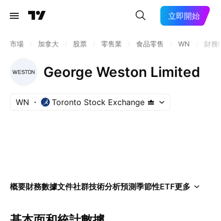
立即開始
市場
/
加拿大
/
股票
/
零售業
/
食品零售
/
WN
/
財務
George Weston Limited
WN
Toronto Stock Exchange
概要
財務數據
文件
社群
技術分析
預測
季節性
ETF
更多
基本面和統計數據