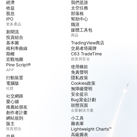
經濟
我們是誰
收益
太空任務
股息
部落格
IPO
幫助中心
更多產品
職涯
媒體工具包
新聞流
商品
投資組合
基本圖
TradingView商店
殖利率曲線
交易者塔羅牌
期權
C63 TradeTime
宏觀地圖
政策與安全
Pine Script®
使用條款
APP
免責聲明
行動裝置
隱私政策
電腦版
Cookies政策
社群
無障礙聲明
安全提示
社交網路
Bug賞金計劃
愛心牆
狀態頁面
推薦給朋友
企業解決方案
創作者計畫
網站規則
小工具
版主
圖表庫
投資想法
Lightweight Charts™
高級圖表
交易