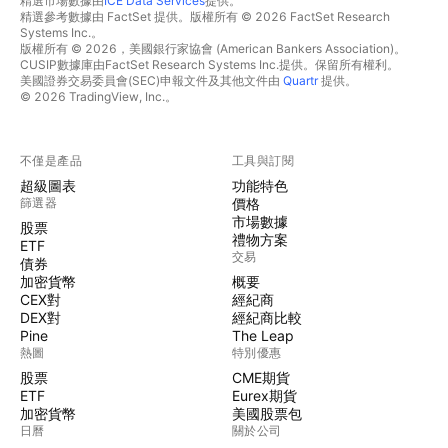
精選市場數據由
ICE Data Services
提供。
精選參考數據由 FactSet 提供。版權所有 © 2026 FactSet Research
Systems Inc.。
版權所有 © 2026，美國銀行家協會 (American Bankers Association)。
CUSIP數據庫由FactSet Research Systems Inc.提供。保留所有權利。
美國證券交易委員會(SEC)申報文件及其他文件由
Quartr
提供。
© 2026 TradingView, Inc.。
不僅是產品
工具與訂閱
超級圖表
功能特色
篩選器
價格
市場數據
股票
禮物方案
ETF
交易
債券
加密貨幣
概要
CEX對
經紀商
DEX對
經紀商比較
Pine
The Leap
熱圖
特別優惠
股票
CME期貨
ETF
Eurex期貨
加密貨幣
美國股票包
日曆
關於公司