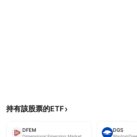
持有該股票的ETF
DFEM
DGS
Dimensional Emerging Markets Core Equity 2 ETF