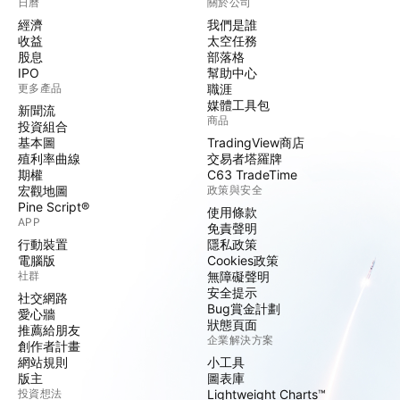
日曆
關於公司
經濟
我們是誰
收益
太空任務
股息
部落格
IPO
幫助中心
更多產品
職涯
媒體工具包
新聞流
商品
投資組合
基本圖
TradingView商店
殖利率曲線
交易者塔羅牌
期權
C63 TradeTime
宏觀地圖
政策與安全
Pine Script®
使用條款
APP
免責聲明
行動裝置
隱私政策
電腦版
Cookies政策
社群
無障礙聲明
安全提示
社交網路
Bug賞金計劃
愛心牆
狀態頁面
推薦給朋友
企業解決方案
創作者計畫
網站規則
小工具
版主
圖表庫
投資想法
Lightweight Charts™