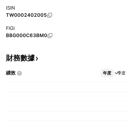
ISIN
TW0002402005
FIGI
BBG000C63BM0
財務數據
績效
年度
更多
季度