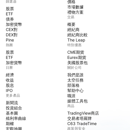
篩選器
價格
市場數據
股票
禮物方案
ETF
交易
債券
加密貨幣
概要
CEX對
經紀商
DEX對
經紀商比較
Pine
The Leap
熱圖
特別優惠
股票
CME期貨
ETF
Eurex期貨
加密貨幣
美國股票包
日曆
關於公司
經濟
我們是誰
收益
太空任務
股息
部落格
IPO
幫助中心
更多產品
職涯
媒體工具包
新聞流
商品
投資組合
基本圖
TradingView商店
殖利率曲線
交易者塔羅牌
期權
C63 TradeTime
宏觀地圖
政策與安全