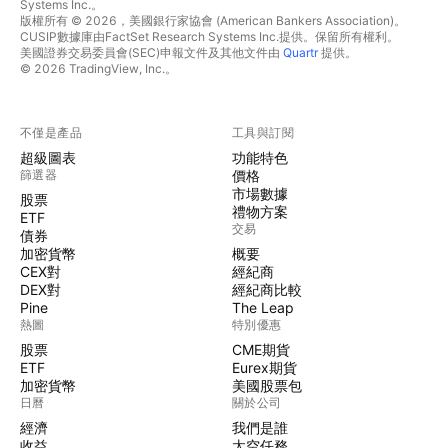
Systems Inc.。
版權所有 © 2026，美國銀行家協會 (American Bankers Association)。
CUSIP數據庫由FactSet Research Systems Inc.提供。保留所有權利。
美國證券交易委員會(SEC)申報文件及其他文件由
Quartr
提供。
© 2026 TradingView, Inc.。
不僅是產品
工具與訂閱
超級圖表
功能特色
篩選器
價格
市場數據
股票
禮物方案
ETF
交易
債券
加密貨幣
概要
CEX對
經紀商
DEX對
經紀商比較
Pine
The Leap
熱圖
特別優惠
股票
CME期貨
ETF
Eurex期貨
加密貨幣
美國股票包
日曆
關於公司
經濟
我們是誰
收益
太空任務