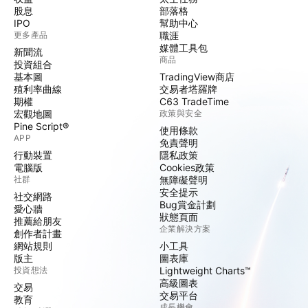
股息
部落格
IPO
幫助中心
更多產品
職涯
媒體工具包
新聞流
商品
投資組合
基本圖
TradingView商店
殖利率曲線
交易者塔羅牌
期權
C63 TradeTime
宏觀地圖
政策與安全
Pine Script®
使用條款
APP
免責聲明
行動裝置
隱私政策
電腦版
Cookies政策
社群
無障礙聲明
安全提示
社交網路
Bug賞金計劃
愛心牆
狀態頁面
推薦給朋友
企業解決方案
創作者計畫
網站規則
小工具
版主
圖表庫
投資想法
Lightweight Charts™
高級圖表
交易
交易平台
教育
成長機會