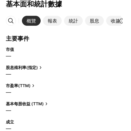
基本面和統計數據
概覽
報表
統計
股息
收益
更多
主要事件
市值
—
股息殖利率(指定)
—
市盈率(TTM)
—
基本每股收益 (TTM)
—
成立
—