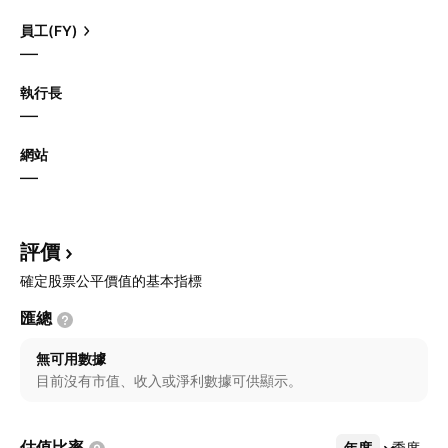
員工(FY)
—
執行長
—
網站
—
評價
確定股票公平價值的基本指標
匯總
無可用數據
目前沒有市值、收入或淨利數據可供顯示。
估值比率
年度
更多
季度