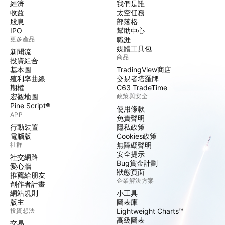
經濟
我們是誰
收益
太空任務
股息
部落格
IPO
幫助中心
更多產品
職涯
媒體工具包
新聞流
商品
投資組合
基本圖
TradingView商店
殖利率曲線
交易者塔羅牌
期權
C63 TradeTime
宏觀地圖
政策與安全
Pine Script®
使用條款
APP
免責聲明
行動裝置
隱私政策
電腦版
Cookies政策
社群
無障礙聲明
安全提示
社交網路
Bug賞金計劃
愛心牆
狀態頁面
推薦給朋友
企業解決方案
創作者計畫
網站規則
小工具
版主
圖表庫
投資想法
Lightweight Charts™
高級圖表
交易