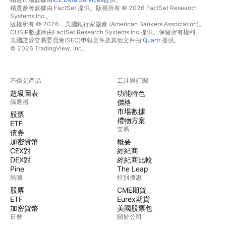
精選參考數據由 FactSet 提供。版權所有 © 2026 FactSet Research
Systems Inc.。
版權所有 © 2026，美國銀行家協會 (American Bankers Association)。
CUSIP數據庫由FactSet Research Systems Inc.提供。保留所有權利。
美國證券交易委員會(SEC)申報文件及其他文件由
Quartr
提供。
© 2026 TradingView, Inc.。
不僅是產品
工具與訂閱
超級圖表
功能特色
篩選器
價格
市場數據
股票
禮物方案
ETF
交易
債券
加密貨幣
概要
CEX對
經紀商
DEX對
經紀商比較
Pine
The Leap
熱圖
特別優惠
股票
CME期貨
ETF
Eurex期貨
加密貨幣
美國股票包
日曆
關於公司