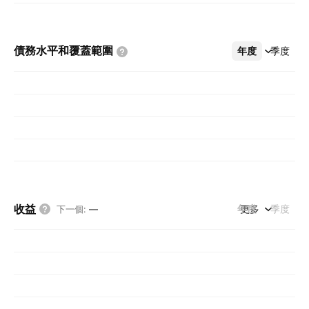
債務水平和覆蓋範圍
年度
更多
季度
收益
年度
更多
季度
下一個
:
—