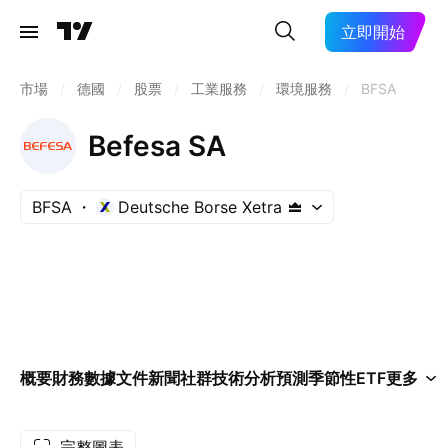
立即開始
市場
/
德國
/
股票
/
工業服務
/
環境服務
/
BFSA
Befesa SA
BFSA
Deutsche Borse Xetra
概要
財務數據
文件
新聞
社群
技術分析
預測
季節性
ETF
更多
完整圖表