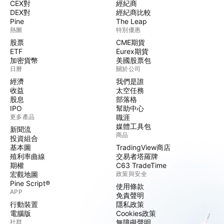
CEX對
經紀商
DEX對
經紀商比較
Pine
The Leap
熱圖
特別優惠
股票
CME期貨
ETF
Eurex期貨
加密貨幣
美國股票包
日曆
關於公司
經濟
我們是誰
收益
太空任務
股息
部落格
IPO
幫助中心
更多產品
職涯
媒體工具包
新聞流
商品
投資組合
基本圖
TradingView商店
殖利率曲線
交易者塔羅牌
期權
C63 TradeTime
宏觀地圖
政策與安全
Pine Script®
使用條款
APP
免責聲明
行動裝置
隱私政策
電腦版
Cookies政策
社群
無障礙聲明