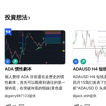
投資想法
看
看
多
多
ADA 慣性劇本
ADAUSD H4 
個人覺得 ADA 目前還在走歷史的慣
ADAUSD H4 短线
性劇本，首先可以觀察到過往的第一
四月15我们发表了
個W底，在突破W底的頸線(黃色虛
析"ADAUSD D 头
線)，出現了回踩然後洗破頸線(黃色
线图表内收高于颈线压
由garry987123提供
由jack.shih提供
虛線)接著盤整突破上攻。 首先使用
成头肩底型态后 K
斐波那契擴展可以發現從(紅色箭頭)
线支撑 价格尚未触