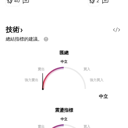
4
0
2
第一個)W底的右腳(A點)，抓到突破
可以持续持有 今天
頸線的高點(B點)，最後連到(C點)盤
ADAUSD的四小时
整的低點，突破後會發現分別打到斐
呈现出双底型态 稍
波那契(0.786、1.414、1.618、
0.3805突破并且
技術
1.786)四個位置出現阻力，最後在
作较佳 可以以多单
總結指標的建議。
1.786開始一路往下跌。 目前我們
损应以右脚低点0.3
在第二個W底，也就是突破W底頸線
以注意到0.3805
匯總
(藍色虛線)，回踩然後洗破頸線(藍
仍为底底高型态 上
色虛線)，接著盤整等待突破上攻，
在0.3537低点被
中立
一樣用斐波那契擴展抓(綠色箭頭)第
作较佳 数字货币市
賣出
買入
二個W底右腳(A點)，抓突破頸線的
议操作者应严格执
強力賣出
強力買入
高點(
中立
震盪指標
中立
賣出
買入