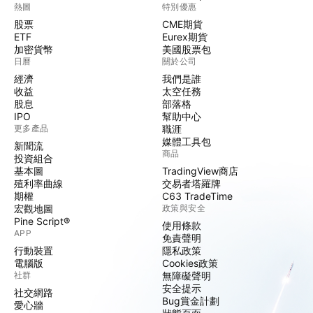
熱圖
特別優惠
股票
CME期貨
ETF
Eurex期貨
加密貨幣
美國股票包
日曆
關於公司
經濟
我們是誰
收益
太空任務
股息
部落格
IPO
幫助中心
更多產品
職涯
媒體工具包
新聞流
商品
投資組合
基本圖
TradingView商店
殖利率曲線
交易者塔羅牌
期權
C63 TradeTime
宏觀地圖
政策與安全
Pine Script®
使用條款
APP
免責聲明
行動裝置
隱私政策
電腦版
Cookies政策
社群
無障礙聲明
安全提示
社交網路
Bug賞金計劃
愛心牆