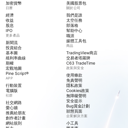
加密貨幣
美國股票包
日曆
關於公司
經濟
我們是誰
收益
太空任務
股息
部落格
IPO
幫助中心
更多產品
職涯
媒體工具包
新聞流
商品
投資組合
基本圖
TradingView商店
殖利率曲線
交易者塔羅牌
期權
C63 TradeTime
宏觀地圖
政策與安全
Pine Script®
使用條款
APP
免責聲明
行動裝置
隱私政策
電腦版
Cookies政策
社群
無障礙聲明
安全提示
社交網路
Bug賞金計劃
愛心牆
狀態頁面
推薦給朋友
企業解決方案
創作者計畫
網站規則
小工具