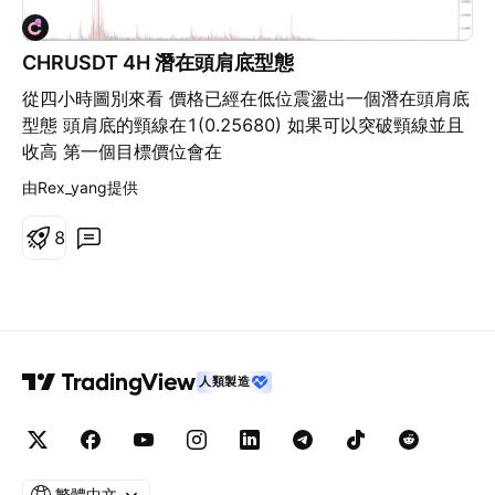
CHRUSDT 4H 潛在頭肩底型態
從四小時圖別來看 價格已經在低位震盪出一個潛在頭肩底
型態 頭肩底的頸線在1(0.25680) 如果可以突破頸線並且
收高 第一個目標價位會在
1.272~1.382(0.29686~0.31306)附近 因為第一目標價
由Rex_yang提供
位剛好也在長天期的下降趨勢線附近建議做好空間停利 又
如果價格可以突破下降趨勢線並且收高 第二個目標區間會
8
在2(0.40407)附近 第三個目標區間會在2.618(0.49508)
附近
人類製造
繁體中文