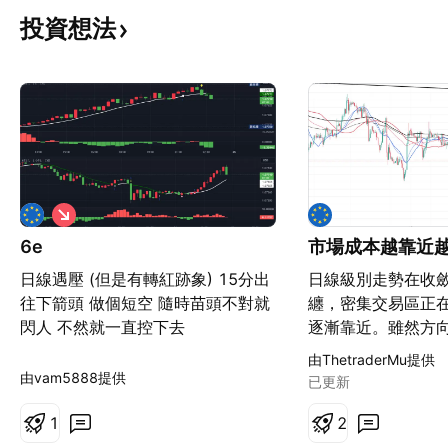
投資想法
看
空
6e
市場成本越靠近
日線遇壓 (但是有轉紅跡象) 15分出
日線級別走勢在收
往下箭頭 做個短空 隨時苗頭不對就
纏，密集交易區正
閃人 不然就一直控下去
逐漸靠近。雖然方
關注。 我的計畫是：
由ThetraderMu提供
級別走勢偏空的必經
由vam5888提供
已更新
線、小時均線組發散
1
共振後價格第一次
2
良好進場 4.進場後