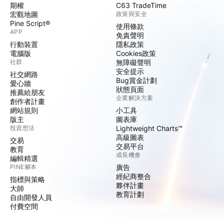
期權
C63 TradeTime
宏觀地圖
政策與安全
Pine Script®
使用條款
APP
免責聲明
行動裝置
隱私政策
電腦版
Cookies政策
社群
無障礙聲明
安全提示
社交網路
Bug賞金計劃
愛心牆
狀態頁面
推薦給朋友
企業解決方案
創作者計畫
網站規則
小工具
版主
圖表庫
投資想法
Lightweight Charts™
高級圖表
交易
交易平台
教育
成長機會
編輯精選
PINE腳本
廣告
經紀商整合
指標與策略
夥伴計畫
大師
教育計劃
自由開發人員
付費空間