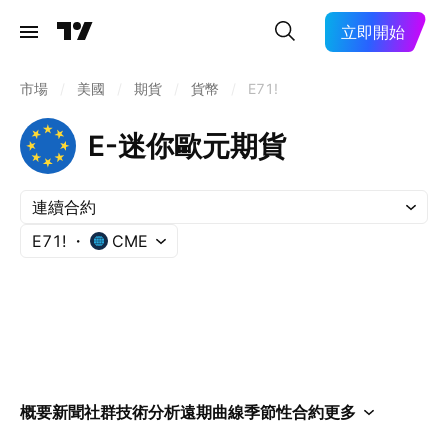
立即開始
市場
/
美國
/
期貨
/
貨幣
/
E71!
E-迷你歐元期貨
連續合約
E71!
CME
概要
新聞
社群
技術分析
遠期曲線
季節性
合約
更多