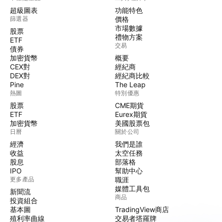
超級圖表
功能特色
篩選器
價格
市場數據
股票
禮物方案
ETF
交易
債券
加密貨幣
概要
CEX對
經紀商
DEX對
經紀商比較
Pine
The Leap
熱圖
特別優惠
股票
CME期貨
ETF
Eurex期貨
加密貨幣
美國股票包
日曆
關於公司
經濟
我們是誰
收益
太空任務
股息
部落格
IPO
幫助中心
更多產品
職涯
媒體工具包
新聞流
商品
投資組合
基本圖
TradingView商店
殖利率曲線
交易者塔羅牌