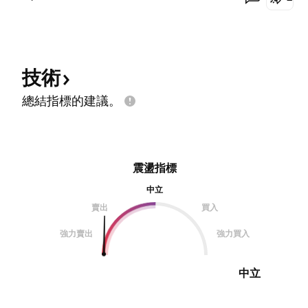
以空單操作為主 數字貨幣市場波段較大，建議操作者應
嚴格執行風控，並且避免高槓桿與高合約量的操作 以免
動盪行情造成額外虧損 文章屬個人評論，請讀者謹慎參
考，虛擬貨幣交易可能對您的資本帶來風險。
技術
總結指標的建議。
震盪指標
中立
賣出
買入
強力賣出
強力買入
中立