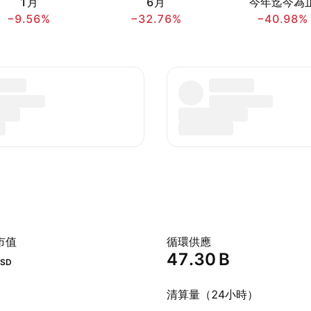
1月
6月
今年迄今為
−9.56%
−32.76%
−40.98%
市值
循環供應
‪47.30 B‬
SD
清算量（24小時）