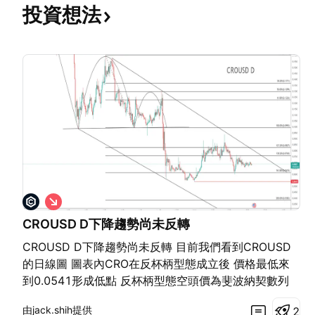
投資想法
看
空
CROUSD D下降趨勢尚未反轉
CROUSD D下降趨勢尚未反轉 目前我們看到CROUSD
的日線圖 圖表內CRO在反杯柄型態成立後 價格最低來
到0.0541形成低點 反杯柄型態空頭價為斐波納契數列
200(0.0382) 目前未實現 高點仍處於下降過程 上方趨
由jack.shih提供
2
勢線沒有突破之前 空頭趨勢仍然成立 應謹慎做多 持續