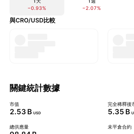
1天
1週
−0.93%
−2.07%
與CRO/USD比較
關鍵統計數據
市值
完全稀釋後
‪2.53 B‬
‪5.35 B‬
USD
U
總供應量
未平倉合約