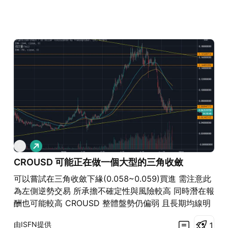
看
C
多
CROUSD 可能正在做一個大型的三角收斂
可以嘗試在三角收斂下緣(0.058~0.059)買進 需注意此
為左側逆勢交易 所承擔不確定性與風險較高 同時潛在報
酬也可能較高 CROUSD 整體盤勢仍偏弱 且長期均線明
顯下彎也未拉平 若風險承受度較低或想要穩健操作者 應
由ISFN提供
1
選擇等待均線上彎或EMA90/144金叉時再買入