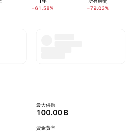
止
1年
所有時間
−61.58%
−79.03%
最大供應
‪100.00 B‬
資金費率