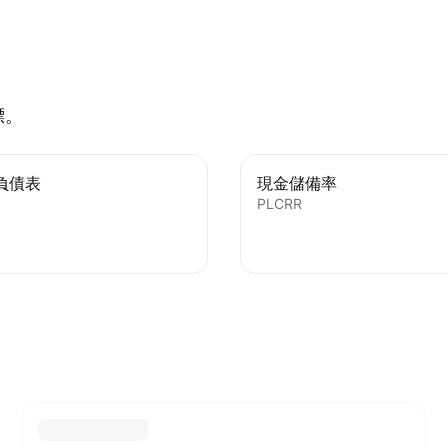
標。
負債表
現金儲備率
PLCRR