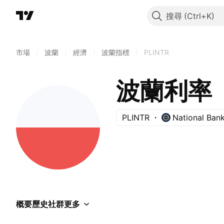
搜尋
市場
/
波蘭
/
經濟
/
波蘭指標
/
PLINTR
波蘭利率
PLINTR
National Ban
概要
歷史
社群
更多