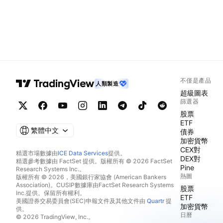
不僅是產品
人類製造
超級圖表
篩選器
股票
ETF
繁體中文
債券
加密貨幣
CEX對
精選市場數據由
ICE Data Services
提供。
DEX對
精選參考數據由 FactSet 提供。版權所有 © 2026 FactSet
Pine
Research Systems Inc.。
熱圖
版權所有 © 2026，美國銀行家協會 (American Bankers
Association)。CUSIP數據庫由FactSet Research Systems
股票
Inc.提供。保留所有權利。
ETF
美國證券交易委員會(SEC)申報文件及其他文件由
Quartr
提
加密貨幣
供。
日曆
© 2026 TradingView, Inc.。