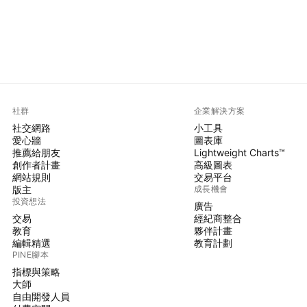
社群
企業解決方案
社交網路
小工具
愛心牆
圖表庫
推薦給朋友
Lightweight Charts™
創作者計畫
高級圖表
網站規則
交易平台
版主
成長機會
投資想法
廣告
交易
經紀商整合
教育
夥伴計畫
編輯精選
教育計劃
PINE腳本
指標與策略
大師
自由開發人員