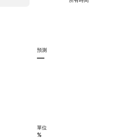
所有時間
預測
—
單位
%