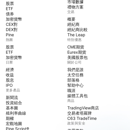
市場數據
股票
禮物方案
ETF
交易
債券
加密貨幣
概要
CEX對
經紀商
DEX對
經紀商比較
Pine
The Leap
熱圖
特別優惠
股票
CME期貨
ETF
Eurex期貨
加密貨幣
美國股票包
日曆
關於公司
經濟
我們是誰
收益
太空任務
股息
部落格
IPO
幫助中心
更多產品
職涯
媒體工具包
新聞流
商品
投資組合
基本圖
TradingView商店
殖利率曲線
交易者塔羅牌
期權
C63 TradeTime
宏觀地圖
政策與安全
Pine Script®