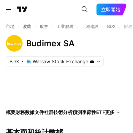
立即開始
市場
/
波蘭
/
股票
/
工業服務
/
工程建設
/
BDX
/
財務
Budimex SA
BDX
Warsaw Stock Exchange
概要
財務數據
文件
社群
技術分析
預測
季節性
ETF
更多
基本面和統計數據