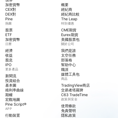
加密貨幣
概要
CEX對
經紀商
DEX對
經紀商比較
Pine
The Leap
熱圖
特別優惠
股票
CME期貨
ETF
Eurex期貨
加密貨幣
美國股票包
日曆
關於公司
經濟
我們是誰
收益
太空任務
股息
部落格
IPO
幫助中心
更多產品
職涯
媒體工具包
新聞流
商品
投資組合
基本圖
TradingView商店
殖利率曲線
交易者塔羅牌
期權
C63 TradeTime
宏觀地圖
政策與安全
Pine Script®
使用條款
APP
免責聲明
行動裝置
隱私政策