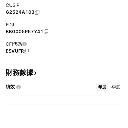
CUSIP
G2524A103
FIGI
BBG005P67Y41
CFI代碼
ESVUFR
財務數據
績效
年度
更多
季度