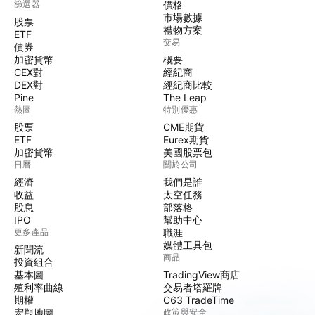
篩選器
價格
市場數據
股票
禮物方案
ETF
交易
債券
加密貨幣
概要
CEX對
經紀商
DEX對
經紀商比較
Pine
The Leap
熱圖
特別優惠
股票
CME期貨
ETF
Eurex期貨
加密貨幣
美國股票包
日曆
關於公司
經濟
我們是誰
收益
太空任務
股息
部落格
IPO
幫助中心
更多產品
職涯
媒體工具包
新聞流
商品
投資組合
基本圖
TradingView商店
殖利率曲線
交易者塔羅牌
期權
C63 TradeTime
宏觀地圖
政策與安全