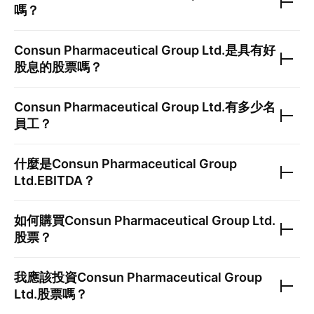
嗎？
Consun Pharmaceutical Group Ltd.
是具有好
股息的股票嗎？
Consun Pharmaceutical Group Ltd.
有多少名
員工？
什麼是
Consun Pharmaceutical Group
Ltd.
EBITDA？
如何購買
Consun Pharmaceutical Group Ltd.
股票？
我應該投資
Consun Pharmaceutical Group
Ltd.
股票嗎？