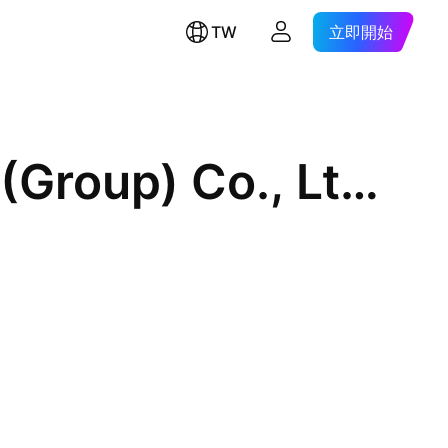
TW
立即開始
Shanghai MicroPort MedBot (Group) Co., Ltd. Class H