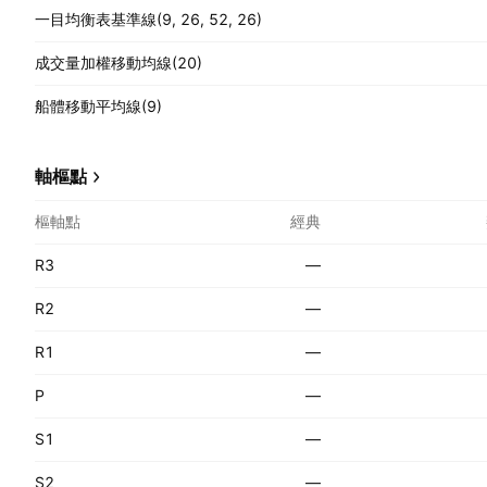
一目均衡表基準線(9, 26, 52, 26)
成交量加權移動均線(20)
船體移動平均線(9)
軸樞點
樞軸點
經典
R3
—
R2
—
R1
—
P
—
S1
—
S2
—