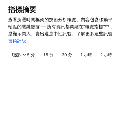
指標摘要
查看所選時間框架的技術分析概覽。內容包含移動平
軸點的關鍵數據 — 所有資訊都彙總在"概覽指標"中
是顯示買入、賣出還是中性訊號。了解更多這些訊號
技術評級
.
1 分
更多
5 分
15 分
30 分
1 小時
2 小時