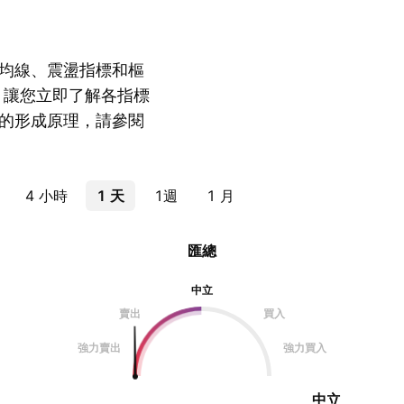
均線、震盪指標和樞
，讓您立即了解各指標
的形成原理，請參閱
4 小時
1 天
1週
1 月
匯總
中立
賣出
買入
強力賣出
強力買入
中立