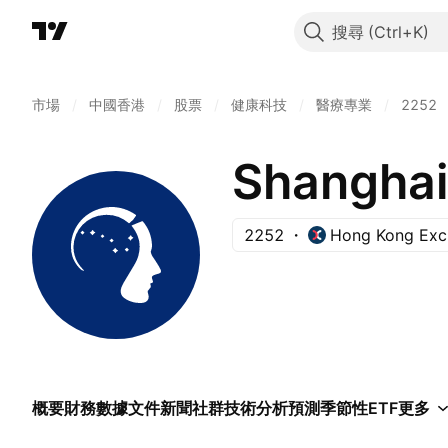
搜尋
市場
/
中國香港
/
股票
/
健康科技
/
醫療專業
/
2252
2252
Hong Kong Exc
概要
財務數據
文件
新聞
社群
技術分析
預測
季節性
ETF
更多