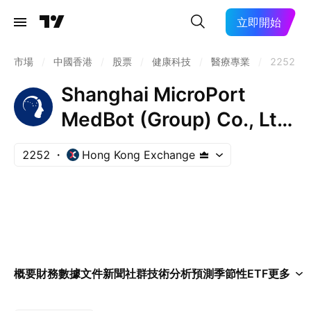
立即開始
市場
/
中國香港
/
股票
/
健康科技
/
醫療專業
/
2252
Shanghai MicroPort
MedBot (Group) Co., Ltd.
Class H
2252
Hong Kong Exchange
概要
財務數據
文件
新聞
社群
技術分析
預測
季節性
ETF
更多