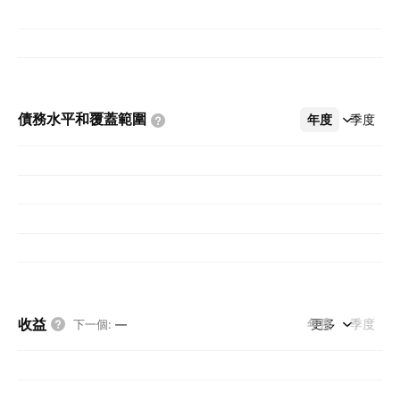
債務水平和覆蓋範圍
年度
更多
季度
收益
年度
更多
季度
下一個
:
—