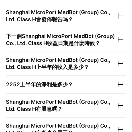
Shanghai MicroPort MedBot (Group) Co.,
Ltd. Class H
會發佈報告嗎？
下一個
Shanghai MicroPort MedBot (Group)
Co., Ltd. Class H
收益日期是什麼時候？
Shanghai MicroPort MedBot (Group) Co.,
Ltd. Class H
上半年的收入是多少？
2252
上半年的淨利是多少？
Shanghai MicroPort MedBot (Group) Co.,
Ltd. Class H
有股息嗎？
Shanghai MicroPort MedBot (Group) Co.,