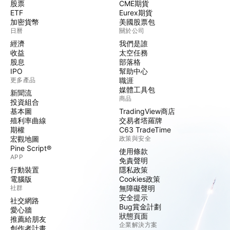
股票
CME期貨
ETF
Eurex期貨
加密貨幣
美國股票包
日曆
關於公司
經濟
我們是誰
收益
太空任務
股息
部落格
IPO
幫助中心
更多產品
職涯
媒體工具包
新聞流
商品
投資組合
基本圖
TradingView商店
殖利率曲線
交易者塔羅牌
期權
C63 TradeTime
宏觀地圖
政策與安全
Pine Script®
使用條款
APP
免責聲明
行動裝置
隱私政策
電腦版
Cookies政策
社群
無障礙聲明
安全提示
社交網路
Bug賞金計劃
愛心牆
狀態頁面
推薦給朋友
企業解決方案
創作者計畫