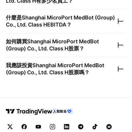
Ltd. Class H
有多少名員工？
什麼是
Shanghai MicroPort MedBot (Group)
Co., Ltd. Class H
EBITDA？
如何購買
Shanghai MicroPort MedBot
(Group) Co., Ltd. Class H
股票？
我應該投資
Shanghai MicroPort MedBot
(Group) Co., Ltd. Class H
股票嗎？
人類製造