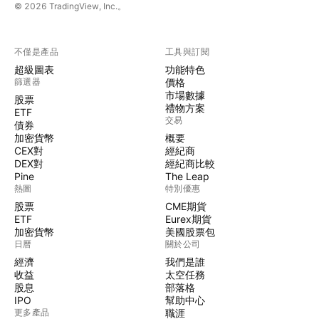
© 2026 TradingView, Inc.。
不僅是產品
工具與訂閱
超級圖表
功能特色
篩選器
價格
市場數據
股票
禮物方案
ETF
交易
債券
加密貨幣
概要
CEX對
經紀商
DEX對
經紀商比較
Pine
The Leap
熱圖
特別優惠
股票
CME期貨
ETF
Eurex期貨
加密貨幣
美國股票包
日曆
關於公司
經濟
我們是誰
收益
太空任務
股息
部落格
IPO
幫助中心
更多產品
職涯