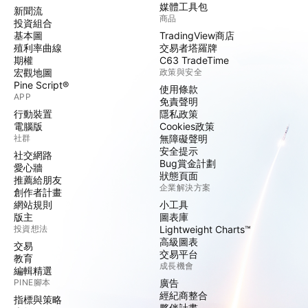
媒體工具包
新聞流
商品
投資組合
基本圖
TradingView商店
殖利率曲線
交易者塔羅牌
期權
C63 TradeTime
宏觀地圖
政策與安全
Pine Script®
使用條款
APP
免責聲明
行動裝置
隱私政策
電腦版
Cookies政策
社群
無障礙聲明
安全提示
社交網路
Bug賞金計劃
愛心牆
狀態頁面
推薦給朋友
企業解決方案
創作者計畫
網站規則
小工具
版主
圖表庫
投資想法
Lightweight Charts™
高級圖表
交易
交易平台
教育
成長機會
編輯精選
PINE腳本
廣告
經紀商整合
指標與策略
夥伴計畫