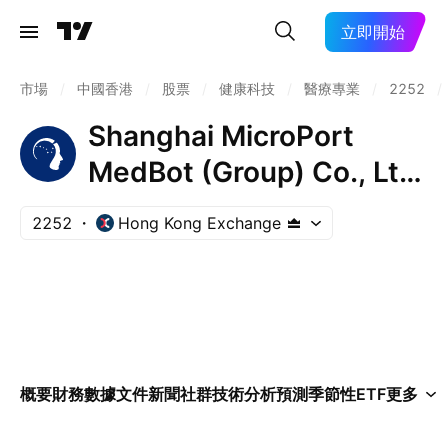
立即開始
市場
/
中國香港
/
股票
/
健康科技
/
醫療專業
/
2252
/
Shanghai MicroPort
MedBot (Group) Co., Ltd.
Class H
2252
Hong Kong Exchange
概要
財務數據
文件
新聞
社群
技術分析
預測
季節性
ETF
更多