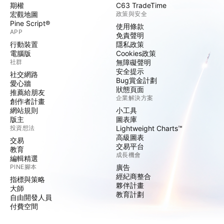
期權
C63 TradeTime
宏觀地圖
政策與安全
Pine Script®
使用條款
APP
免責聲明
行動裝置
隱私政策
電腦版
Cookies政策
社群
無障礙聲明
安全提示
社交網路
Bug賞金計劃
愛心牆
狀態頁面
推薦給朋友
企業解決方案
創作者計畫
網站規則
小工具
版主
圖表庫
投資想法
Lightweight Charts™
高級圖表
交易
交易平台
教育
成長機會
編輯精選
PINE腳本
廣告
經紀商整合
指標與策略
夥伴計畫
大師
教育計劃
自由開發人員
付費空間