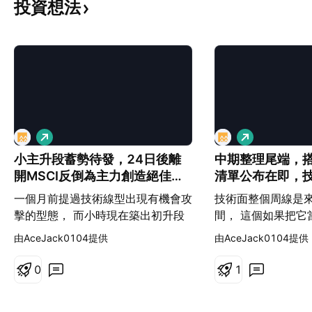
投資想法
看
看
多
多
小主升段蓄勢待發，24日後離
中期整理尾端，搭
開MSCI反倒為主力創造絕佳時
清單公布在即，
刻
性增高
一個月前提過技術線型出現有機會攻
技術面整個周線是
擊的型態， 而小時現在築出初升段
間， 這個如果把它
之後再攻，目前低點差不多就是小主
年開啟攻勢的大B
由AceJack0104提供
由AceJack0104提供
升段2波的極限價區。 整體上升趨勢
理時間的極限。 把
未被破壞，接下來有機會迎來小主升
短高之後的下殺已
0
1
段的攻擊。 議題面在月初MSCI公告
幾天已突破下降趨勢
踢出，大機構不太可能等到最後一刻
9波下跌可能性就