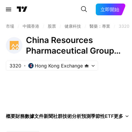
立即開始
市場
/
中國香港
/
股票
/
健康科技
/
醫藥：專業
/
3320
China Resources
Pharmaceutical Group
Ltd.
3320
Hong Kong Exchange
概要
財務數據
文件
新聞
社群
技術分析
預測
季節性
ETF
更多