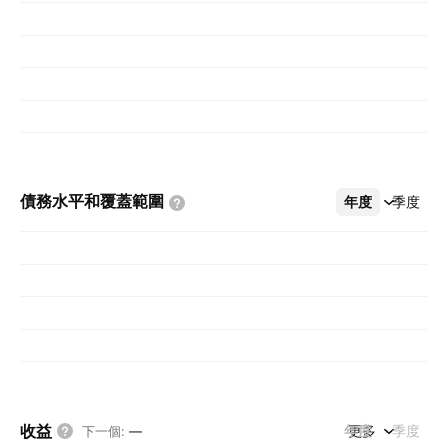
債務水平和覆蓋範圍
年度
更多
季度
收益
年度
更多
季度
下一個
:
—