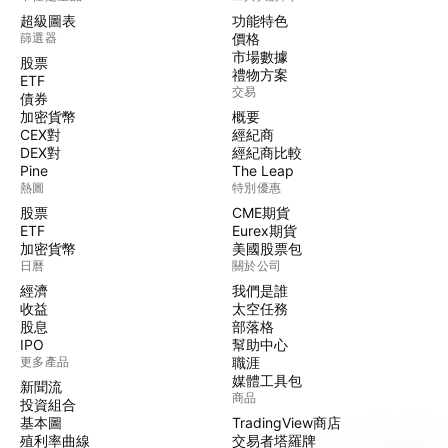
超級圖表
功能特色
篩選器
價格
市場數據
股票
禮物方案
ETF
交易
債券
加密貨幣
概要
CEX對
經紀商
DEX對
經紀商比較
Pine
The Leap
熱圖
特別優惠
股票
CME期貨
ETF
Eurex期貨
加密貨幣
美國股票包
日曆
關於公司
經濟
我們是誰
收益
太空任務
股息
部落格
IPO
幫助中心
更多產品
職涯
媒體工具包
新聞流
商品
投資組合
基本圖
TradingView商店
殖利率曲線
交易者塔羅牌