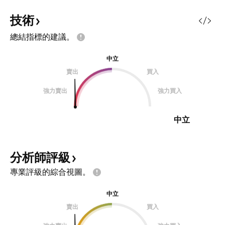
才出清持股結算， 加上這些公告散
不管是反彈或是下
戶都是最後一個知道，機構早就開始
會就上升。 小時線
技術
出清持股， 而在大機構出清的時間
上，現在第四波下
總結指標的建議。
中，股價卻持續緩步往上，顯示市場
時找買點切入。 而
有人正在趁機買進布局。 本周就是
國醫藥類股開始表
中立
最後的大機構調整時間，這邊短線上
波跌深之後出現價
賣出
買入
看應該是小小的震盪整理， 在上週
再著中國政策提升
拉低之後，也拉出一個相對低檔的價
近期即將公布202
強力賣出
強力買入
格空間來持續吃MSCI釋出的持股。
華潤身為國企，勢
整體大環境沒有改變，12月初即將
果。 而其中暫時市
中立
公告2026醫保清單，利空已出而利
於旗下華潤雙鶴去
多尚未發酵
的中國代理。
分析師評級
專業評級的綜合視圖。
中立
賣出
買入