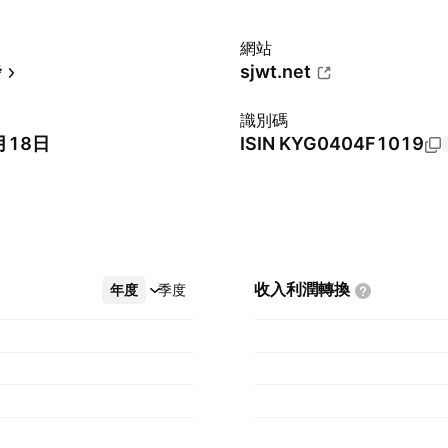
網站
發
sjwt.net
識別碼
月18日
ISIN
KYG0404F1019
收入利潤轉換
年度
更多
季度