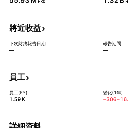
‪55.93 M‬
‪1.32 B‬
HKD
H
將近收益
下次財務報告日期
報告期間
—
—
員工
員工(FY)
變化(1年)
‪1.59 K‬
−306
−16
詳細資料