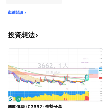
繼續閱讀
投資想法
看
多
奧園健康 (03662) 走勢分享