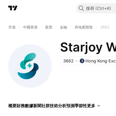
搜尋
市場
/
中國香港
/
股票
/
金融
/
房地產開發
/
3662
3662
Hong Kong Exc
概要
財務數據
新聞
社群
技術分析
預測
季節性
更多