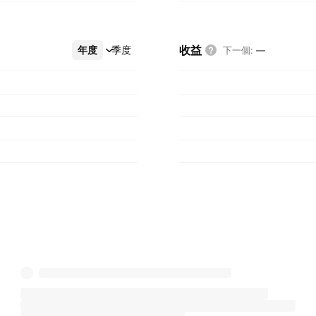
收益
年度
更多
季度
下一個
:
—