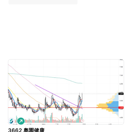
看
多
3662 奧園健康