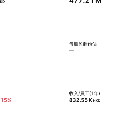
‪477.21 M‬
KD
每股盈餘預估
—
收入/員工(1年)
.15%
‪832.55 K‬
HKD