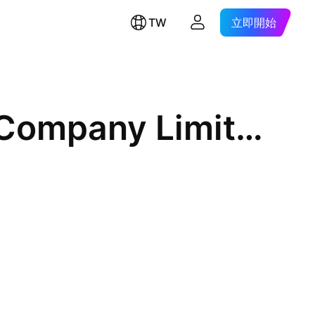
TW
立即開始
Starjoy Wellness and Travel Company Limited