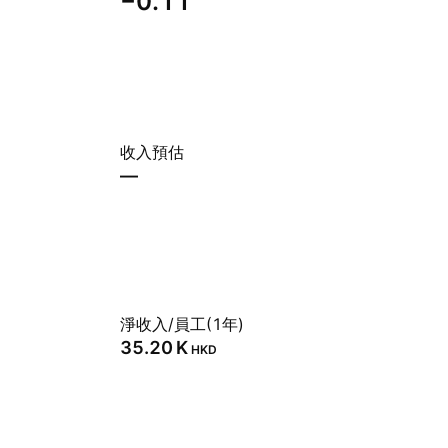
−0.11
收入預估
—
淨收入/員工(1年)
‪35.20 K‬
HKD