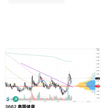
看
多
3662 奧園健康