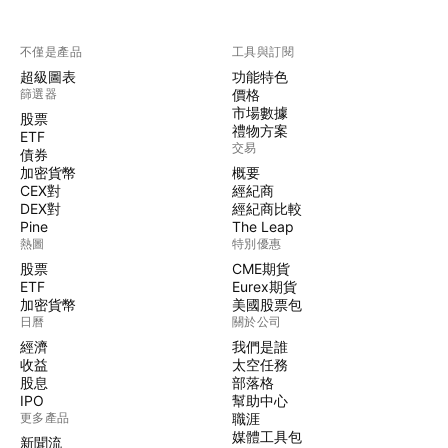
不僅是產品
工具與訂閱
超級圖表
功能特色
篩選器
價格
市場數據
股票
禮物方案
ETF
交易
債券
加密貨幣
概要
CEX對
經紀商
DEX對
經紀商比較
Pine
The Leap
熱圖
特別優惠
股票
CME期貨
ETF
Eurex期貨
加密貨幣
美國股票包
日曆
關於公司
經濟
我們是誰
收益
太空任務
股息
部落格
IPO
幫助中心
更多產品
職涯
媒體工具包
新聞流