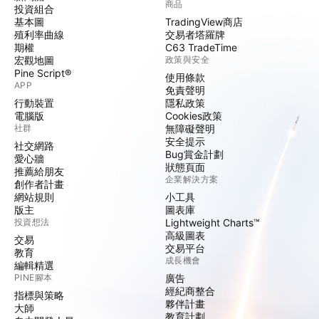
商品
投資組合
基本圖
TradingView商店
殖利率曲線
交易者塔羅牌
期權
C63 TradeTime
宏觀地圖
政策與安全
Pine Script®
使用條款
APP
免責聲明
行動裝置
隱私政策
電腦版
Cookies政策
社群
無障礙聲明
安全提示
社交網路
Bug賞金計劃
愛心牆
狀態頁面
推薦給朋友
企業解決方案
創作者計畫
網站規則
小工具
版主
圖表庫
投資想法
Lightweight Charts™
高級圖表
交易
交易平台
教育
成長機會
編輯精選
PINE腳本
廣告
經紀商整合
指標與策略
夥伴計畫
大師
教育計劃