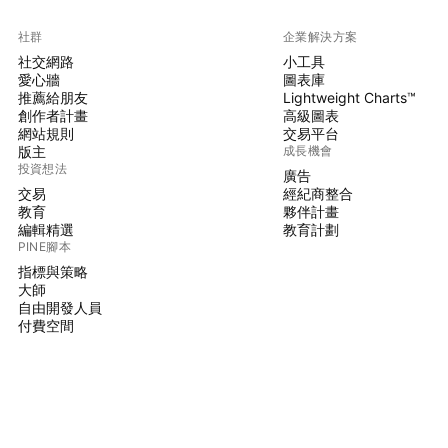
社群
企業解決方案
社交網路
小工具
愛心牆
圖表庫
推薦給朋友
Lightweight Charts™
創作者計畫
高級圖表
網站規則
交易平台
版主
成長機會
投資想法
廣告
交易
經紀商整合
教育
夥伴計畫
編輯精選
教育計劃
PINE腳本
指標與策略
大師
自由開發人員
付費空間