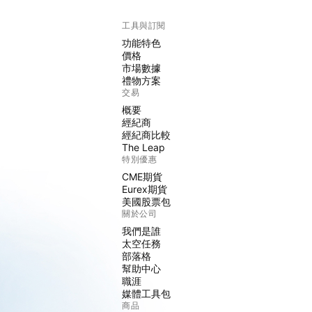
工具與訂閱
功能特色
價格
市場數據
禮物方案
交易
概要
經紀商
經紀商比較
The Leap
特別優惠
CME期貨
Eurex期貨
美國股票包
關於公司
我們是誰
太空任務
部落格
幫助中心
職涯
媒體工具包
商品