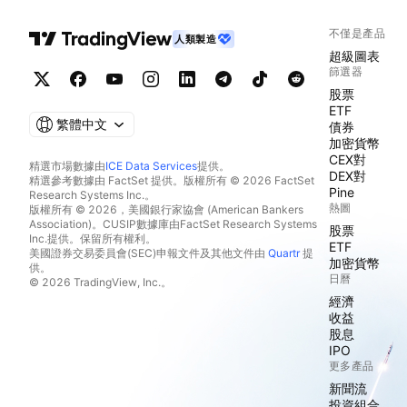
不僅是產品
人類製造
超級圖表
篩選器
股票
ETF
繁體中文
債券
加密貨幣
CEX對
精選市場數據由
ICE Data Services
提供。
DEX對
精選參考數據由 FactSet 提供。版權所有 © 2026 FactSet
Pine
Research Systems Inc.。
熱圖
版權所有 © 2026，美國銀行家協會 (American Bankers
Association)。CUSIP數據庫由FactSet Research Systems
股票
Inc.提供。保留所有權利。
ETF
美國證券交易委員會(SEC)申報文件及其他文件由
Quartr
提
加密貨幣
供。
日曆
© 2026 TradingView, Inc.。
經濟
收益
股息
IPO
更多產品
新聞流
投資組合