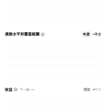
債務水平和覆蓋範圍
年度
更多
季度
收益
年度
更多
季度
下一個
:
—