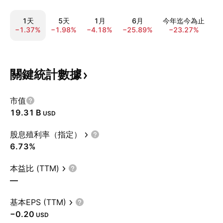
1天
5天
1月
6月
今年迄今為止
−1.37%
−1.98%
−4.18%
−25.89%
−23.27%
−
關鍵統計數據
市值
‪19.31 B‬
USD
股息殖利率（指定）
6.73%
本益比 (TTM)
—
基本EPS (TTM)
−0.20
USD