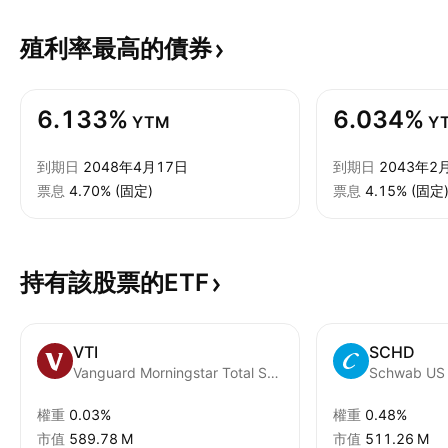
殖利率最高的債券
6.133%
6.034%
YTM
Y
到期日
2048年4月17日
到期日
2043年2
票息
4.70% (固定)
票息
4.15% (固定
持有該股票的ETF
VTI
SCHD
Vanguard Morningstar Total Stock Market ETF
權重
0.03%
權重
0.48%
市值
‪589.78 M‬
市值
‪511.26 M‬