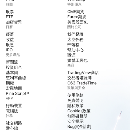
熱圖
特別優惠
股票
CME期貨
ETF
Eurex期貨
加密貨幣
美國股票包
日曆
關於公司
經濟
我們是誰
收益
太空任務
股息
部落格
IPO
幫助中心
更多產品
職涯
媒體工具包
新聞流
商品
投資組合
基本圖
TradingView商店
殖利率曲線
交易者塔羅牌
期權
C63 TradeTime
宏觀地圖
政策與安全
Pine Script®
使用條款
APP
免責聲明
行動裝置
隱私政策
電腦版
Cookies政策
社群
無障礙聲明
安全提示
社交網路
Bug賞金計劃
愛心牆