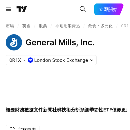
立即開始
市場
/
英國
/
股票
/
非耐用消費品
/
飲食：多元化
/
0R1
General Mills, Inc.
0R1X
London Stock Exchange
概要
財務數據
文件
新聞
社群
技術分析
預測
季節性
ETF
債券
更
完整圖表