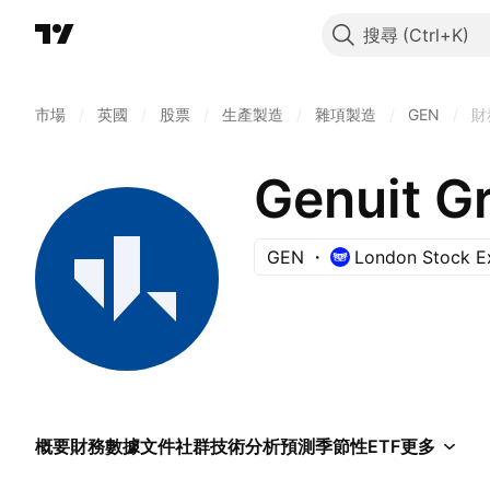
搜尋
市場
/
英國
/
股票
/
生產製造
/
雜項製造
/
GEN
/
財
Genuit G
GEN
London Stock E
概要
財務數據
文件
社群
技術分析
預測
季節性
ETF
更多