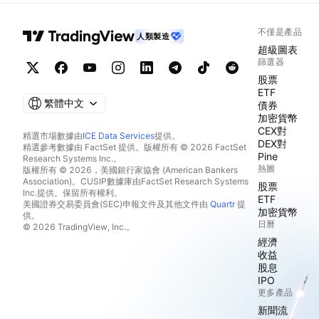
不僅是產品
人類製造
超級圖表
篩選器
股票
ETF
繁體中文
債券
加密貨幣
CEX對
精選市場數據由
ICE Data Services
提供。
DEX對
精選參考數據由 FactSet 提供。版權所有 © 2026 FactSet
Pine
Research Systems Inc.。
熱圖
版權所有 © 2026，美國銀行家協會 (American Bankers
Association)。CUSIP數據庫由FactSet Research Systems
股票
Inc.提供。保留所有權利。
ETF
美國證券交易委員會(SEC)申報文件及其他文件由
Quartr
提
加密貨幣
供。
日曆
© 2026 TradingView, Inc.。
經濟
收益
股息
IPO
更多產品
新聞流