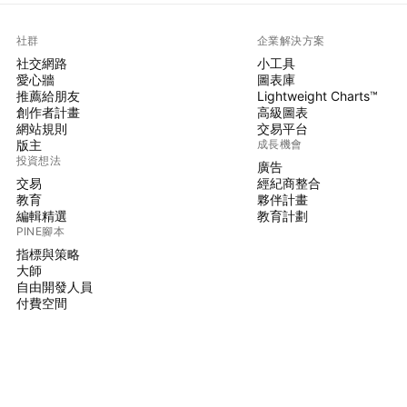
社群
企業解決方案
社交網路
小工具
愛心牆
圖表庫
推薦給朋友
Lightweight Charts™
創作者計畫
高級圖表
網站規則
交易平台
版主
成長機會
投資想法
廣告
交易
經紀商整合
教育
夥伴計畫
編輯精選
教育計劃
PINE腳本
指標與策略
大師
自由開發人員
付費空間