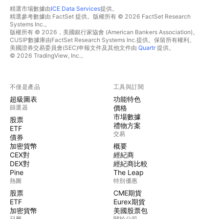
精選市場數據由
ICE Data Services
提供。
精選參考數據由 FactSet 提供。版權所有 © 2026 FactSet Research
Systems Inc.。
版權所有 © 2026，美國銀行家協會 (American Bankers Association)。
CUSIP數據庫由FactSet Research Systems Inc.提供。保留所有權利。
美國證券交易委員會(SEC)申報文件及其他文件由
Quartr
提供。
© 2026 TradingView, Inc.。
不僅是產品
工具與訂閱
超級圖表
功能特色
篩選器
價格
市場數據
股票
禮物方案
ETF
交易
債券
加密貨幣
概要
CEX對
經紀商
DEX對
經紀商比較
Pine
The Leap
熱圖
特別優惠
股票
CME期貨
ETF
Eurex期貨
加密貨幣
美國股票包
日曆
關於公司