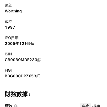
總部
Worthing
成立
1997
IPO日期
2005年12月9日
ISIN
GB00B0MDF233
FIGI
BBG000DPZX53
財務數據
績效
年度
更多
季度