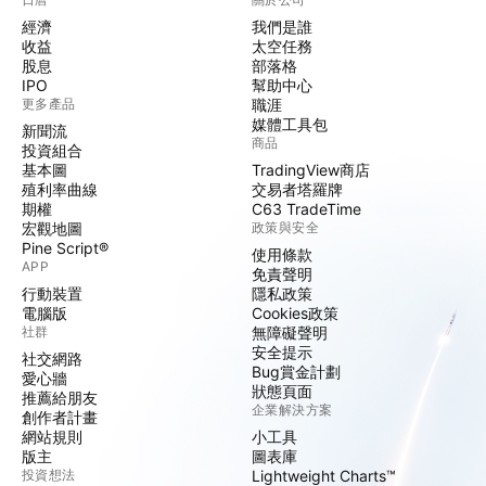
經濟
我們是誰
收益
太空任務
股息
部落格
IPO
幫助中心
更多產品
職涯
媒體工具包
新聞流
商品
投資組合
基本圖
TradingView商店
殖利率曲線
交易者塔羅牌
期權
C63 TradeTime
宏觀地圖
政策與安全
Pine Script®
使用條款
APP
免責聲明
行動裝置
隱私政策
電腦版
Cookies政策
社群
無障礙聲明
安全提示
社交網路
Bug賞金計劃
愛心牆
狀態頁面
推薦給朋友
企業解決方案
創作者計畫
網站規則
小工具
版主
圖表庫
投資想法
Lightweight Charts™