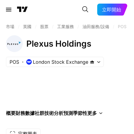
立即開始
市場
/
英國
/
股票
/
工業服務
/
油田服務/設備
/
POS
Plexus Holdings
POS
London Stock Exchange
概要
財務數據
社群
技術分析
預測
季節性
更多
完整圖表