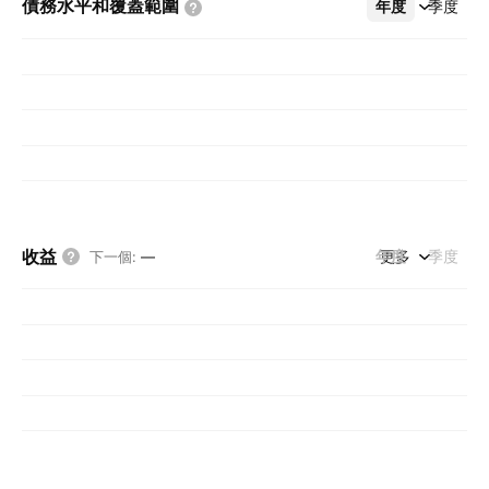
債務水平和覆蓋範圍
年度
更多
季度
收益
年度
更多
季度
下一個
:
—