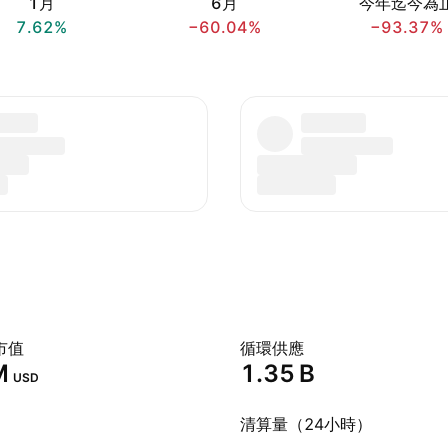
1月
6月
今年迄今為
7.62%
−60.04%
−93.37%
市值
循環供應
‬
‪1.35 B‬
USD
清算量（24小時）