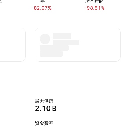
止
1年
所有時間
−82.97%
−98.51%
最大供應
‪2.10 B‬
資金費率