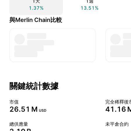
1天
1週
1.37%
13.51%
與Merlin Chain比較
關鍵統計數據
市值
完全稀釋後
‪26.51 M‬
‪41.16 M
USD
總供應量
未平倉合約