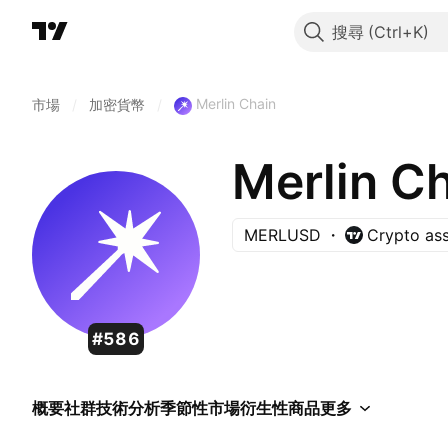
搜尋
Merlin Chain
市場
/
加密貨幣
/
Merlin C
MERLUSD
Crypto as
#586
概要
社群
技術分析
季節性
市場
衍生性商品
更多