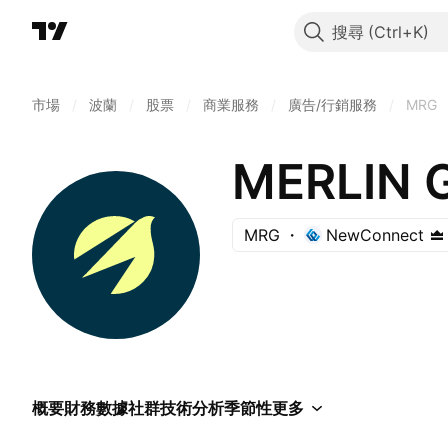
搜尋
市場
/
波蘭
/
股票
/
商業服務
/
廣告/行銷服務
/
MRG
MERLIN 
MRG
NewConnect
概要
財務數據
社群
技術分析
季節性
更多