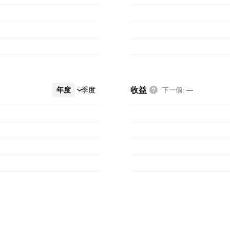
收益
年度
更多
季度
下一個
:
—