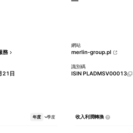
—
網站
服務
merlin-group.pl
識別碼
月21日
ISIN
PLADMSV00013
收入利潤轉換
年度
更多
季度