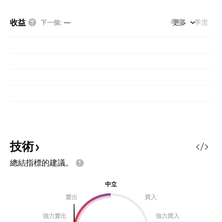
收益
年度
更多
季度
下一個
:
—
技術
總結指標的建議。
中立
賣出
買入
強力賣出
強力買入