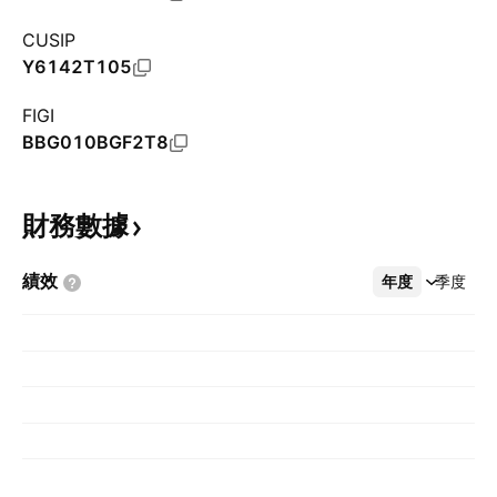
CUSIP
Y6142T105
FIGI
BBG010BGF2T8
財務數據
績效
年度
更多
季度