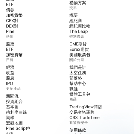
禮物方案
ETF
交易
債券
加密貨幣
概要
CEX對
經紀商
DEX對
經紀商比較
Pine
The Leap
熱圖
特別優惠
股票
CME期貨
ETF
Eurex期貨
加密貨幣
美國股票包
日曆
關於公司
經濟
我們是誰
收益
太空任務
股息
部落格
IPO
幫助中心
更多產品
職涯
媒體工具包
新聞流
商品
投資組合
基本圖
TradingView商店
殖利率曲線
交易者塔羅牌
期權
C63 TradeTime
宏觀地圖
政策與安全
Pine Script®
使用條款
APP