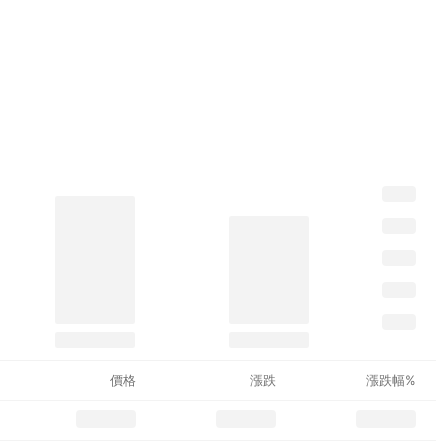
價格
漲跌
漲跌幅%