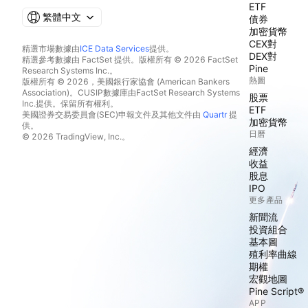
ETF
繁體中文
債券
加密貨幣
CEX對
精選市場數據由
ICE Data Services
提供。
DEX對
精選參考數據由 FactSet 提供。版權所有 © 2026 FactSet
Pine
Research Systems Inc.。
熱圖
版權所有 © 2026，美國銀行家協會 (American Bankers
Association)。CUSIP數據庫由FactSet Research Systems
股票
Inc.提供。保留所有權利。
ETF
美國證券交易委員會(SEC)申報文件及其他文件由
Quartr
提
加密貨幣
供。
日曆
© 2026 TradingView, Inc.。
經濟
收益
股息
IPO
更多產品
新聞流
投資組合
基本圖
殖利率曲線
期權
宏觀地圖
Pine Script®
APP