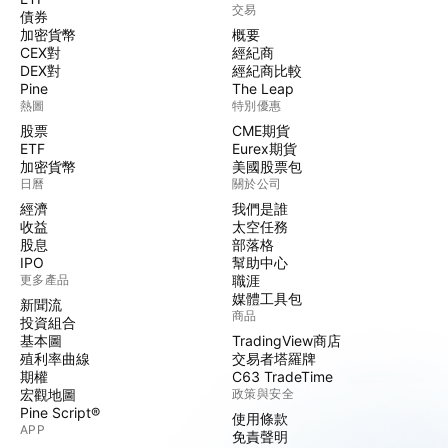
交易
債券
加密貨幣
概要
CEX對
經紀商
DEX對
經紀商比較
Pine
The Leap
熱圖
特別優惠
股票
CME期貨
ETF
Eurex期貨
加密貨幣
美國股票包
日曆
關於公司
經濟
我們是誰
收益
太空任務
股息
部落格
IPO
幫助中心
更多產品
職涯
媒體工具包
新聞流
商品
投資組合
基本圖
TradingView商店
殖利率曲線
交易者塔羅牌
期權
C63 TradeTime
宏觀地圖
政策與安全
Pine Script®
使用條款
APP
免責聲明