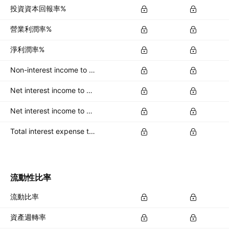
投資資本回報率%
營業利潤率%
淨利潤率%
Non-interest income to total revenue %
Net interest income to average total deposits %
Net interest income to earning assets %
Total interest expense to interest bearing liabs %
流動性比率
流動比率
資產週轉率