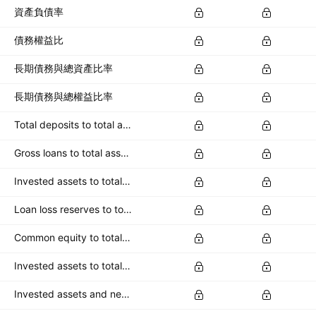
資產負債率
債務權益比
長期債務與總資產比率
長期債務與總權益比率
Total deposits to total assets
Gross loans to total assets
Invested assets to total assets
Loan loss reserves to total assets
Common equity to total deposits
Invested assets to total deposits
Invested assets and net loans to total deposits