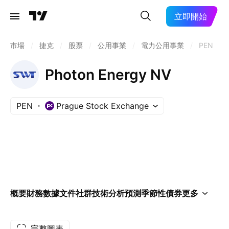
立即開始
市場
/
捷克
/
股票
/
公用事業
/
電力公用事業
/
PEN
Photon Energy NV
PEN
Prague Stock Exchange
概要
財務數據
文件
社群
技術分析
預測
季節性
債券
更多
完整圖表