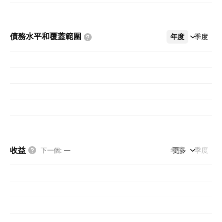
債務水平和覆蓋範圍
年度
更多
季度
收益
年度
更多
季度
下一個
:
—