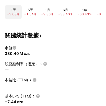
1天
5天
1月
6月
1年
5
−3.03%
−1.54%
−9.86%
−38.46%
−63.43%
−85.
關鍵統計數據
市值
‪380.40 M‬
CZK
股息殖利率（指定）
—
本益比 (TTM)
—
基本EPS (TTM)
−7.44
CZK