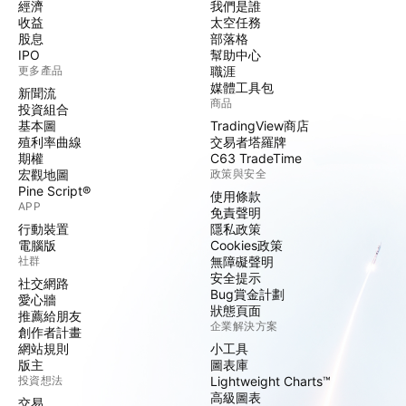
經濟
我們是誰
收益
太空任務
股息
部落格
IPO
幫助中心
更多產品
職涯
媒體工具包
新聞流
商品
投資組合
基本圖
TradingView商店
殖利率曲線
交易者塔羅牌
期權
C63 TradeTime
宏觀地圖
政策與安全
Pine Script®
使用條款
APP
免責聲明
行動裝置
隱私政策
電腦版
Cookies政策
社群
無障礙聲明
安全提示
社交網路
Bug賞金計劃
愛心牆
狀態頁面
推薦給朋友
企業解決方案
創作者計畫
網站規則
小工具
版主
圖表庫
投資想法
Lightweight Charts™
高級圖表
交易