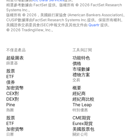
精選參考數據由 FactSet 提供。版權所有 © 2026 FactSet Research
Systems Inc.。
版權所有 © 2026，美國銀行家協會 (American Bankers Association)。
CUSIP數據庫由FactSet Research Systems Inc.提供。保留所有權利。
美國證券交易委員會(SEC)申報文件及其他文件由
Quartr
提供。
© 2026 TradingView, Inc.。
不僅是產品
工具與訂閱
超級圖表
功能特色
篩選器
價格
市場數據
股票
禮物方案
ETF
交易
債券
加密貨幣
概要
CEX對
經紀商
DEX對
經紀商比較
Pine
The Leap
熱圖
特別優惠
股票
CME期貨
ETF
Eurex期貨
加密貨幣
美國股票包
日曆
關於公司