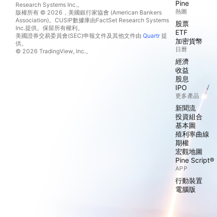
Pine
Research Systems Inc.。
熱圖
版權所有 © 2026，美國銀行家協會 (American Bankers
Association)。CUSIP數據庫由FactSet Research Systems
股票
Inc.提供。保留所有權利。
ETF
美國證券交易委員會(SEC)申報文件及其他文件由
Quartr
提
加密貨幣
供。
日曆
© 2026 TradingView, Inc.。
經濟
收益
股息
IPO
更多產品
新聞流
投資組合
基本圖
殖利率曲線
期權
宏觀地圖
Pine Script®
APP
行動裝置
電腦版