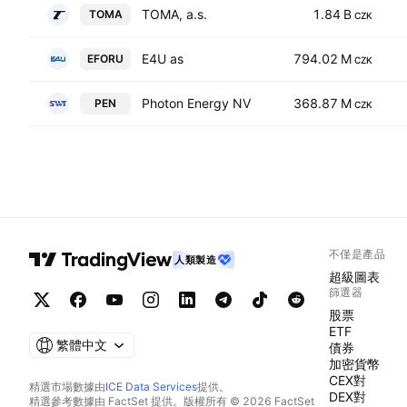
TOMA, a.s.
1.84 B
TOMA
CZK
E4U as
794.02 M
EFORU
CZK
Photon Energy NV
368.87 M
PEN
CZK
不僅是產品
人類製造
超級圖表
篩選器
股票
ETF
繁體中文
債券
加密貨幣
CEX對
精選市場數據由
ICE Data Services
提供。
DEX對
精選參考數據由 FactSet 提供。版權所有 © 2026 FactSet