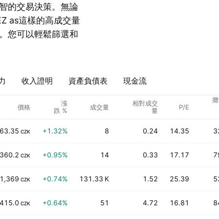
智的交易決策。無論
Z as這樣的高成交量
。您可以輕鬆篩選和
力
收入證明
資產負債表
現金流
攤
漲
相對成交
價格
成交量
P/E
跌 %
量
63.35
+1.32%
8
0.24
14.35
3
CZK
,360.2
+0.95%
14
0.33
17.17
7
CZK
1,369
+0.74%
131.33 K
1.52
25.39
5
CZK
,415.0
+0.64%
51
4.72
16.81
8
CZK