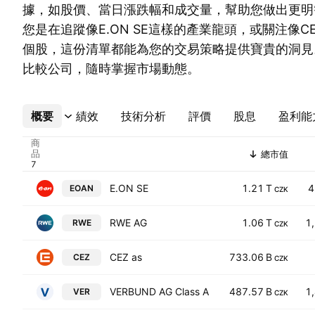
據，如股價、當日漲跌幅和成交量，幫助您做出更明
您是在追蹤像E.ON SE這樣的產業龍頭，或關注像CE
個股，這份清單都能為您的交易策略提供寶貴的洞見
比較公司，隨時掌握市場動態。
概要
更多
績效
技術分析
評價
股息
盈利能
商
品
總市值
E.ON SE
1.21 T
4
EOAN
CZK
RWE AG
1.06 T
1
RWE
CZK
CEZ as
733.06 B
CEZ
CZK
VERBUND AG Class A
487.57 B
1
VER
CZK