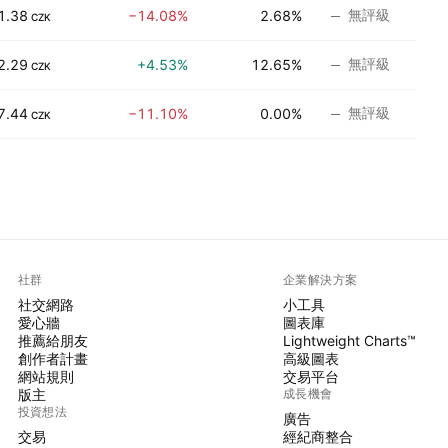
無評級
1.38
−14.08%
2.68%
CZK
無評級
2.29
+4.53%
12.65%
CZK
無評級
7.44
−11.10%
0.00%
CZK
社群
企業解決方案
社交網路
小工具
愛心牆
圖表庫
推薦給朋友
Lightweight Charts™
創作者計畫
高級圖表
網站規則
交易平台
版主
成長機會
投資想法
廣告
交易
經紀商整合