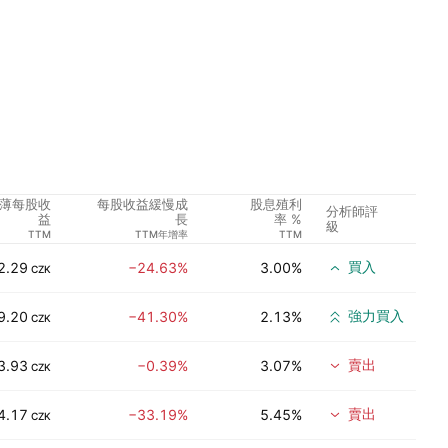
薄每股收
每股收益緩慢成
股息殖利
分析師評
益
長
率 %
級
TTM
TTM年增率
TTM
買入
2.29
−24.63%
3.00%
CZK
強力買入
9.20
−41.30%
2.13%
CZK
賣出
3.93
−0.39%
3.07%
CZK
賣出
4.17
−33.19%
5.45%
CZK