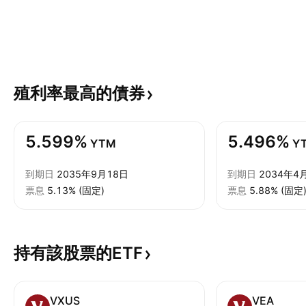
殖利率最高的債券
5.599%
5.496%
YTM
Y
到期日
2035年9月18日
到期日
2034年4
票息
5.13% (固定)
票息
5.88% (固定
持有該股票的ETF
VXUS
VEA