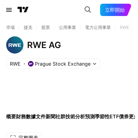
立即開始
市場
/
捷克
/
股票
/
公用事業
/
電力公用事業
/
RWE
RWE AG
RWE
Prague Stock Exchange
概要
財務數據
文件
新聞
社群
技術分析
預測
季節性
ETF
債券
更
完整圖表