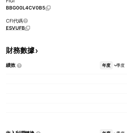
FIGI
BBG00L4CV0B5
CFI代碼
ESVUFB
財務數據
績效
年度
更多
季度