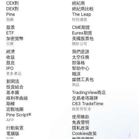
CEX對
經紀商
DEX對
經紀商比較
Pine
The Leap
熱圖
特別優惠
股票
CME期貨
ETF
Eurex期貨
加密貨幣
美國股票包
日曆
關於公司
經濟
我們是誰
收益
太空任務
股息
部落格
IPO
幫助中心
更多產品
職涯
媒體工具包
新聞流
商品
投資組合
基本圖
TradingView商店
殖利率曲線
交易者塔羅牌
期權
C63 TradeTime
宏觀地圖
政策與安全
Pine Script®
使用條款
APP
免責聲明
行動裝置
隱私政策
電腦版
Cookies政策
社群
無障礙聲明