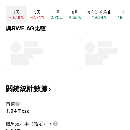
1天
5天
1月
6月
今年迄今為止
1年
−0.56%
−2.71%
2.70%
4.58%
19.24%
49.88
與RWE AG比較
關鍵統計數據
市值
‪1.04 T‬
CZK
股息殖利率（指定）