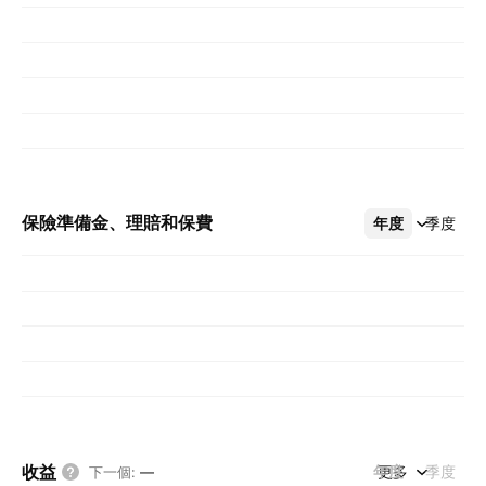
保險準備金、理賠和保費
年度
更多
季度
收益
年度
更多
季度
下一個
:
—