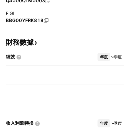
QA000QLM0003
FIGI
BBG00YFRK818
財務數據
績效
年度
更多
季度
收入利潤轉換
年度
更多
季度