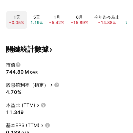
1天
5天
1月
6月
今年迄今為止
1
−0.05%
1.19%
−5.42%
−15.89%
−14.88%
7.0
關鍵統計數據
市值
‪744.80 M‬
QAR
股息殖利率（指定）
4.70%
本益比 (TTM)
11.349
基本EPS (TTM)
0.188
QAR