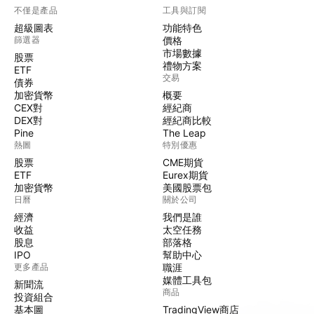
不僅是產品
工具與訂閱
超級圖表
功能特色
篩選器
價格
市場數據
股票
禮物方案
ETF
交易
債券
加密貨幣
概要
CEX對
經紀商
DEX對
經紀商比較
Pine
The Leap
熱圖
特別優惠
股票
CME期貨
ETF
Eurex期貨
加密貨幣
美國股票包
日曆
關於公司
經濟
我們是誰
收益
太空任務
股息
部落格
IPO
幫助中心
更多產品
職涯
媒體工具包
新聞流
商品
投資組合
基本圖
TradingView商店