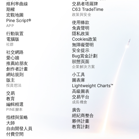
殖利率曲線
交易者塔羅牌
期權
C63 TradeTime
宏觀地圖
政策與安全
Pine Script®
使用條款
APP
免責聲明
行動裝置
隱私政策
電腦版
Cookies政策
社群
無障礙聲明
安全提示
社交網路
Bug賞金計劃
愛心牆
狀態頁面
推薦給朋友
企業解決方案
創作者計畫
網站規則
小工具
版主
圖表庫
投資想法
Lightweight Charts™
高級圖表
交易
交易平台
教育
成長機會
編輯精選
PINE腳本
廣告
經紀商整合
指標與策略
夥伴計畫
大師
教育計劃
自由開發人員
付費空間