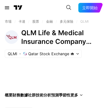
立即開始
市場
/
卡達
/
股票
/
金融
/
多元保險
/
QLMI
QLM Life & Medical
Insurance Company
QPSC
QLMI
Qatar Stock Exchange
概要
財務數據
社群
技術分析
預測
季節性
更多