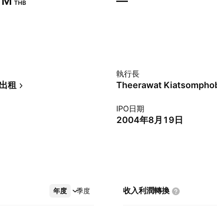
 M‬
—
THB
執行長
/出租
Theerawat Kiatsompho
IPO日期
2004年8月19日
收入利潤轉換
年度
更多
季度