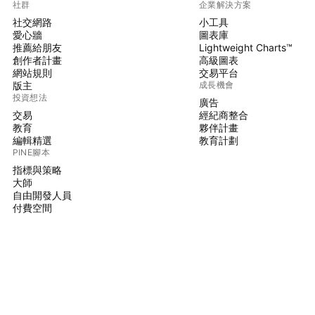
社群
企業解決方案
社交網路
小工具
愛心牆
圖表庫
推薦給朋友
Lightweight Charts™
創作者計畫
高級圖表
網站規則
交易平台
版主
成長機會
投資想法
廣告
交易
經紀商整合
教育
夥伴計畫
編輯精選
教育計劃
PINE腳本
指標與策略
大師
自由開發人員
付費空間