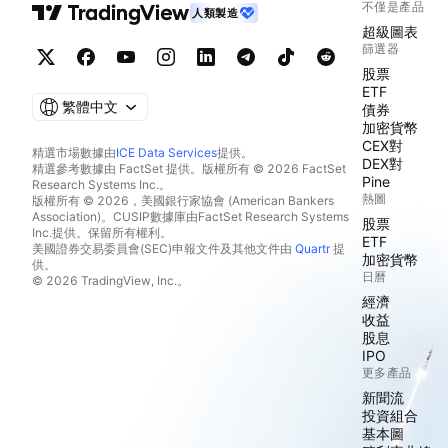
不僅是產品
人類製造
超級圖表
篩選器
股票
ETF
繁體中文
債券
加密貨幣
CEX對
精選市場數據由
ICE Data Services
提供。
DEX對
精選參考數據由 FactSet 提供。版權所有 © 2026 FactSet
Pine
Research Systems Inc.。
熱圖
版權所有 © 2026，美國銀行家協會 (American Bankers
Association)。CUSIP數據庫由FactSet Research Systems
股票
Inc.提供。保留所有權利。
ETF
美國證券交易委員會(SEC)申報文件及其他文件由
Quartr
提
加密貨幣
供。
日曆
© 2026 TradingView, Inc.。
經濟
收益
股息
IPO
更多產品
新聞流
投資組合
基本圖