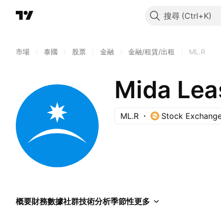
搜尋
市場
/
泰國
/
股票
/
金融
/
金融/租賃/出租
/
ML.R
Mida Lea
ML.R
Stock Exchange
概要
財務數據
社群
技術分析
季節性
更多