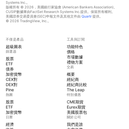
Systems Inc.。
版權所有 © 2026，美國銀行家協會 (American Bankers Association)。
CUSIP數據庫由FactSet Research Systems Inc.提供。保留所有權利。
美國證券交易委員會(SEC)申報文件及其他文件由
Quartr
提供。
© 2026 TradingView, Inc.。
不僅是產品
工具與訂閱
超級圖表
功能特色
篩選器
價格
市場數據
股票
禮物方案
ETF
交易
債券
加密貨幣
概要
CEX對
經紀商
DEX對
經紀商比較
Pine
The Leap
熱圖
特別優惠
股票
CME期貨
ETF
Eurex期貨
加密貨幣
美國股票包
日曆
關於公司
經濟
我們是誰