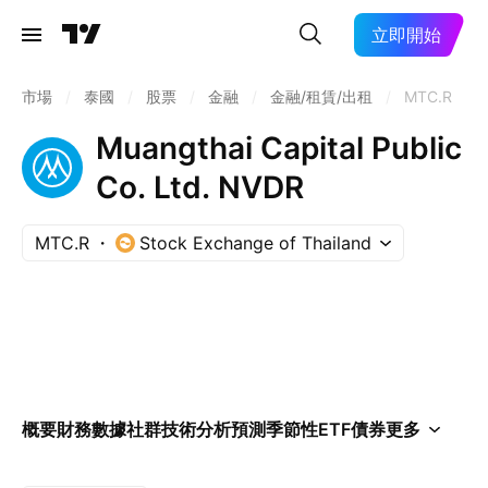
立即開始
市場
/
泰國
/
股票
/
金融
/
金融/租賃/出租
/
MTC.R
Muangthai Capital Public
Co. Ltd. NVDR
MTC.R
Stock Exchange of Thailand
概要
財務數據
社群
技術分析
預測
季節性
ETF
債券
更多