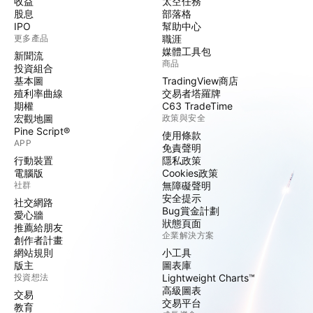
收益
太空任務
股息
部落格
IPO
幫助中心
更多產品
職涯
媒體工具包
新聞流
商品
投資組合
基本圖
TradingView商店
殖利率曲線
交易者塔羅牌
期權
C63 TradeTime
宏觀地圖
政策與安全
Pine Script®
使用條款
APP
免責聲明
行動裝置
隱私政策
電腦版
Cookies政策
社群
無障礙聲明
安全提示
社交網路
Bug賞金計劃
愛心牆
狀態頁面
推薦給朋友
企業解決方案
創作者計畫
網站規則
小工具
版主
圖表庫
投資想法
Lightweight Charts™
高級圖表
交易
交易平台
教育