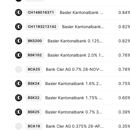
Basler Kantonalbank 0.7% 17-MAR-2034
0.84
CH148016371
Basler Kantonalbank 2.1% 03-MAY-2033
0.82
CH1193213142
Basler Kantonalbank 0.125% 10-SEP-2032
0.82
BKS200
Basler Kantonalbank 2.0% 15-NOV-2032
0.76
BSK102
Bank Cler AG 0.7% 28-NOV-2029
0.76
BCA25
B
Basler Kantonalbank 1.6% 24-JUN-2031
0.75
BSK24
Basler Kantonalbank 1.75% 21-SEP-2029
0.60
BSK22
Basler Kantonalbank 0.7% 31-JAN-2028
0.39
BSK25
Bank Cler AG 0.375% 26-APR-2027
0.35
BCA19
B