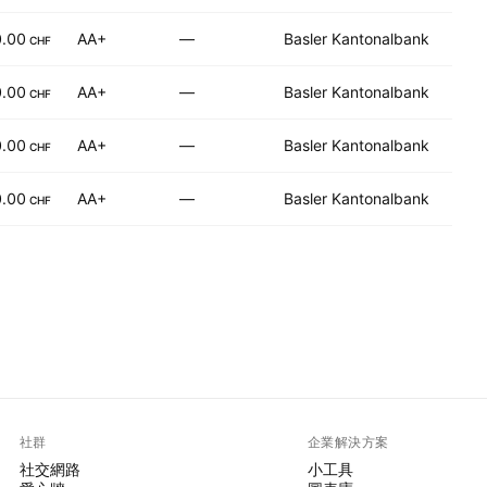
0.00
AA+
—
Basler Kantonalbank
CHF
0.00
AA+
—
Basler Kantonalbank
CHF
0.00
AA+
—
Basler Kantonalbank
CHF
0.00
AA+
—
Basler Kantonalbank
CHF
社群
企業解決方案
社交網路
小工具