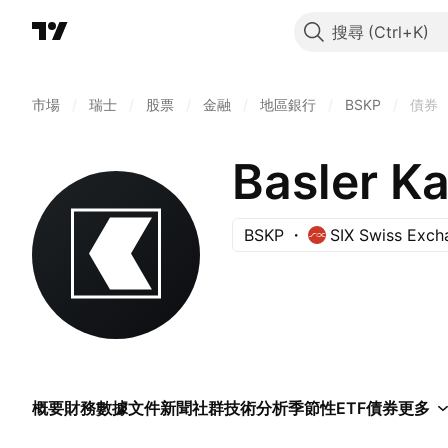
搜尋
市場
/
瑞士
/
股票
/
金融
/
地區銀行
/
BSKP
/
債券
Basler K
BSKP
SIX Swiss Exch
概要
財務數據
文件
新聞
社群
技術分析
季節性
ETF
債券
更多