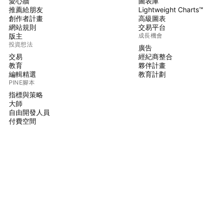
愛心牆
圖表庫
推薦給朋友
Lightweight Charts™
創作者計畫
高級圖表
網站規則
交易平台
版主
成長機會
投資想法
廣告
交易
經紀商整合
教育
夥伴計畫
編輯精選
教育計劃
PINE腳本
指標與策略
大師
自由開發人員
付費空間