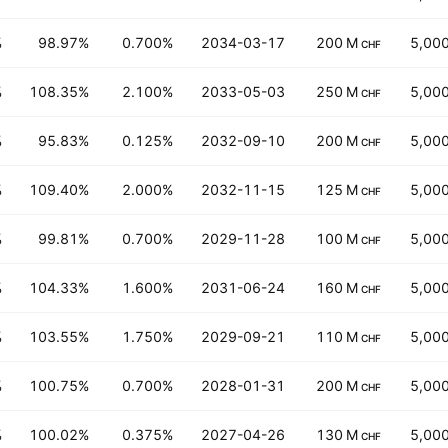
%
98.97%
0.700%
2034-03-17
200 M
5,00
CHF
%
108.35%
2.100%
2033-05-03
250 M
5,00
CHF
%
95.83%
0.125%
2032-09-10
200 M
5,00
CHF
%
109.40%
2.000%
2032-11-15
125 M
5,00
CHF
%
99.81%
0.700%
2029-11-28
100 M
5,00
CHF
%
104.33%
1.600%
2031-06-24
160 M
5,00
CHF
%
103.55%
1.750%
2029-09-21
110 M
5,00
CHF
%
100.75%
0.700%
2028-01-31
200 M
5,00
CHF
%
100.02%
0.375%
2027-04-26
130 M
5,00
CHF