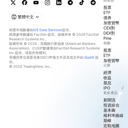
篩選器
股票
ETF
繁體中文
債券
加密貨幣
CEX對
精選市場數據由
ICE Data Services
提供。
DEX對
精選參考數據由 FactSet 提供。版權所有 © 2026 FactSet
Pine
Research Systems Inc.。
熱圖
版權所有 © 2026，美國銀行家協會 (American Bankers
Association)。CUSIP數據庫由FactSet Research Systems
股票
Inc.提供。保留所有權利。
ETF
美國證券交易委員會(SEC)申報文件及其他文件由
Quartr
提
加密貨幣
供。
日曆
© 2026 TradingView, Inc.。
經濟
收益
股息
IPO
更多產品
新聞流
投資組合
基本圖
殖利率曲線
期權
宏觀地圖