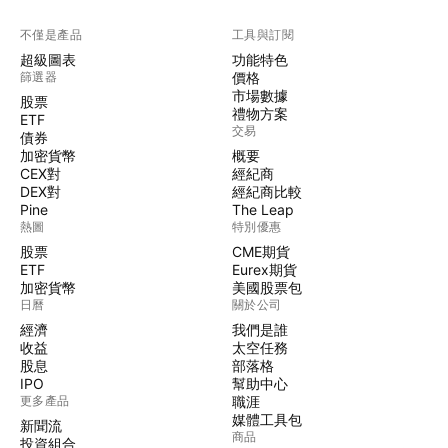
不僅是產品
工具與訂閱
超級圖表
功能特色
篩選器
價格
市場數據
股票
禮物方案
ETF
交易
債券
加密貨幣
概要
CEX對
經紀商
DEX對
經紀商比較
Pine
The Leap
熱圖
特別優惠
股票
CME期貨
ETF
Eurex期貨
加密貨幣
美國股票包
日曆
關於公司
經濟
我們是誰
收益
太空任務
股息
部落格
IPO
幫助中心
更多產品
職涯
媒體工具包
新聞流
商品
投資組合