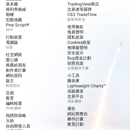
基本圖
TradingView商店
殖利率曲線
交易者塔羅牌
期權
C63 TradeTime
宏觀地圖
政策與安全
Pine Script®
使用條款
APP
免責聲明
行動裝置
隱私政策
電腦版
Cookies政策
社群
無障礙聲明
安全提示
社交網路
Bug賞金計劃
愛心牆
狀態頁面
推薦給朋友
企業解決方案
創作者計畫
網站規則
小工具
版主
圖表庫
投資想法
Lightweight Charts™
高級圖表
交易
交易平台
教育
成長機會
編輯精選
PINE腳本
廣告
經紀商整合
指標與策略
夥伴計畫
大師
教育計劃
自由開發人員