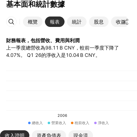
基本面和統計數據
概覽
報表
統計
股息
收益
更多
財務報表，包括營收、費用與利潤
上一季度總營收為‪98.11 B‬ CNY，較前一季度下降了
4.07%。 Q1 26的淨收入是‪10.04 B‬ CNY。
2006
總收入
營業收入
稅前收入
淨收入
收入證明
資產負債表
現金流