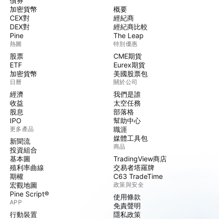
債券
加密貨幣
概要
CEX對
經紀商
DEX對
經紀商比較
Pine
The Leap
熱圖
特別優惠
股票
CME期貨
ETF
Eurex期貨
加密貨幣
美國股票包
日曆
關於公司
經濟
我們是誰
收益
太空任務
股息
部落格
IPO
幫助中心
更多產品
職涯
媒體工具包
新聞流
商品
投資組合
基本圖
TradingView商店
殖利率曲線
交易者塔羅牌
期權
C63 TradeTime
宏觀地圖
政策與安全
Pine Script®
使用條款
APP
免責聲明
行動裝置
隱私政策