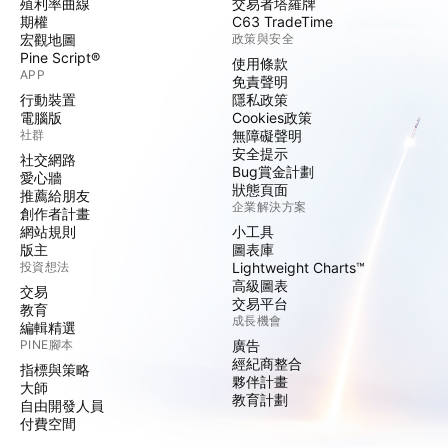
殖利率曲線
交易者塔羅牌
期權
C63 TradeTime
宏觀地圖
政策與安全
Pine Script®
使用條款
APP
免責聲明
行動裝置
隱私政策
電腦版
Cookies政策
社群
無障礙聲明
安全提示
社交網路
Bug賞金計劃
愛心牆
狀態頁面
推薦給朋友
企業解決方案
創作者計畫
網站規則
小工具
版主
圖表庫
投資想法
Lightweight Charts™
高級圖表
交易
交易平台
教育
成長機會
編輯精選
PINE腳本
廣告
經紀商整合
指標與策略
夥伴計畫
大師
教育計劃
自由開發人員
付費空間