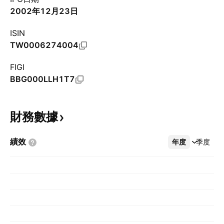
2002年12月23日
ISIN
TW0006274004
FIGI
BBG000LLH1T7
財務數據
績效
年度
更多
季度