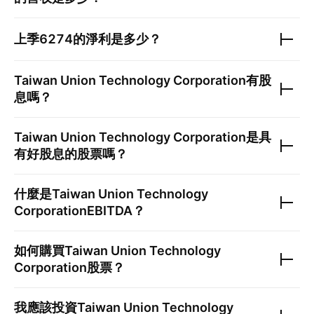
上季
6274
的淨利是多少？
Taiwan Union Technology Corporation
有股
息嗎？
Taiwan Union Technology Corporation
是具
有好股息的股票嗎？
什麼是
Taiwan Union Technology
Corporation
EBITDA？
如何購買
Taiwan Union Technology
Corporation
股票？
我應該投資
Taiwan Union Technology