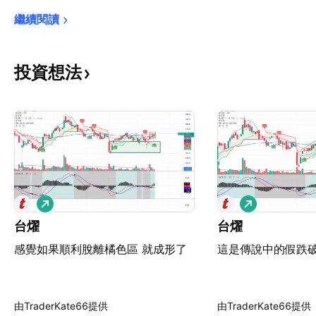
繼續閱讀
投資想法
看
看
多
多
台燿
台燿
感覺如果順利脫離橘色區 就成形了
這是傳說中的假跌
由TraderKate66提供
由TraderKate66提供