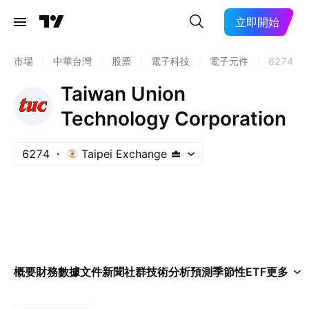
立即開始
市場
/
中華台灣
/
股票
/
電子科技
/
電子元件
/
6274
Taiwan Union
Technology Corporation
6274
Taipei Exchange
概要
財務數據
文件
新聞
社群
技術分析
預測
季節性
ETF
更多