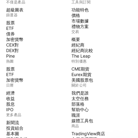
不僅是產品
工具與訂閱
超級圖表
功能特色
篩選器
價格
市場數據
股票
禮物方案
ETF
交易
債券
加密貨幣
概要
CEX對
經紀商
DEX對
經紀商比較
Pine
The Leap
熱圖
特別優惠
股票
CME期貨
ETF
Eurex期貨
加密貨幣
美國股票包
日曆
關於公司
經濟
我們是誰
收益
太空任務
股息
部落格
IPO
幫助中心
更多產品
職涯
媒體工具包
新聞流
商品
投資組合
基本圖
TradingView商店