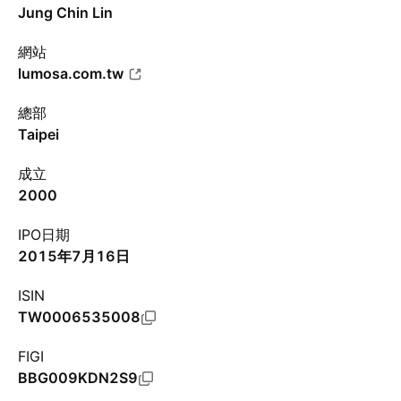
Jung Chin Lin
網站
lumosa.com.tw
總部
Taipei
成立
2000
IPO日期
2015年7月16日
ISIN
TW0006535008
FIGI
BBG009KDN2S9