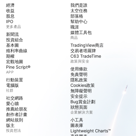
經濟
我們是誰
收益
太空任務
股息
部落格
IPO
幫助中心
更多產品
職涯
媒體工具包
新聞流
商品
投資組合
基本圖
TradingView商店
殖利率曲線
交易者塔羅牌
期權
C63 TradeTime
宏觀地圖
政策與安全
Pine Script®
使用條款
APP
免責聲明
行動裝置
隱私政策
電腦版
Cookies政策
社群
無障礙聲明
安全提示
社交網路
Bug賞金計劃
愛心牆
狀態頁面
推薦給朋友
企業解決方案
創作者計畫
網站規則
小工具
版主
圖表庫
投資想法
Lightweight Charts™