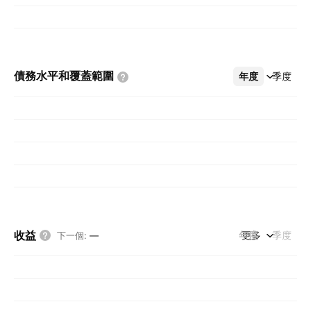
債務水平和覆蓋範圍
年度
更多
季度
收益
年度
更多
季度
下一個
:
—