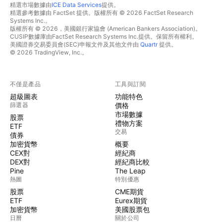
精選市場數據由
ICE Data Services
提供。
精選參考數據由 FactSet 提供。版權所有 © 2026 FactSet Research
Systems Inc.。
版權所有 © 2026，美國銀行家協會 (American Bankers Association)。
CUSIP數據庫由FactSet Research Systems Inc.提供。保留所有權利。
美國證券交易委員會(SEC)申報文件及其他文件由
Quartr
提供。
© 2026 TradingView, Inc.。
不僅是產品
工具與訂閱
超級圖表
功能特色
篩選器
價格
市場數據
股票
禮物方案
ETF
交易
債券
加密貨幣
概要
CEX對
經紀商
DEX對
經紀商比較
Pine
The Leap
熱圖
特別優惠
股票
CME期貨
ETF
Eurex期貨
加密貨幣
美國股票包
日曆
關於公司