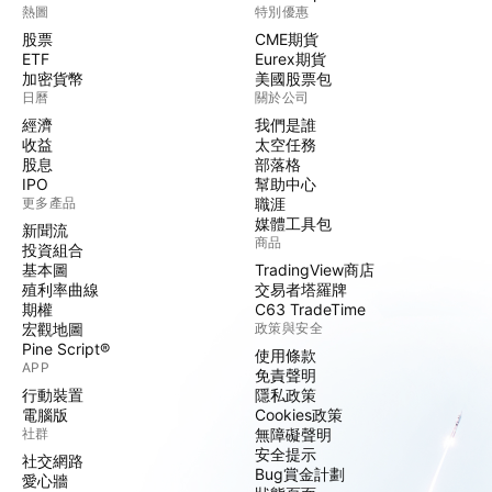
熱圖
特別優惠
股票
CME期貨
ETF
Eurex期貨
加密貨幣
美國股票包
日曆
關於公司
經濟
我們是誰
收益
太空任務
股息
部落格
IPO
幫助中心
更多產品
職涯
媒體工具包
新聞流
商品
投資組合
基本圖
TradingView商店
殖利率曲線
交易者塔羅牌
期權
C63 TradeTime
宏觀地圖
政策與安全
Pine Script®
使用條款
APP
免責聲明
行動裝置
隱私政策
電腦版
Cookies政策
社群
無障礙聲明
安全提示
社交網路
Bug賞金計劃
愛心牆