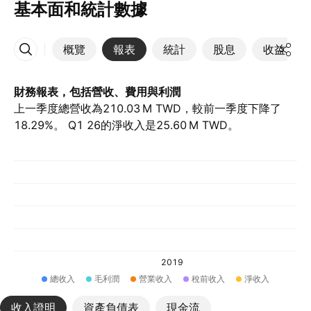
基本面和統計數據
概覽
報表
統計
股息
收益
更多
財務報表，包括營收、費用與利潤
上一季度總營收為‪210.03 M‬ TWD，較前一季度下降了
18.29%。 Q1 26的淨收入是‪25.60 M‬ TWD。
2019
總收入
毛利潤
營業收入
稅前收入
淨收入
收入證明
資產負債表
現金流