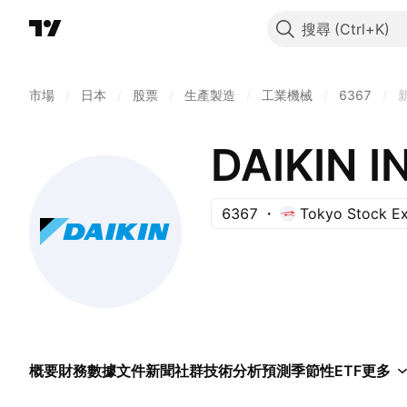
搜尋
市場
/
日本
/
股票
/
生產製造
/
工業機械
/
6367
/
DAIKIN I
6367
Tokyo Stock E
概要
財務數據
文件
新聞
社群
技術分析
預測
季節性
ETF
更多