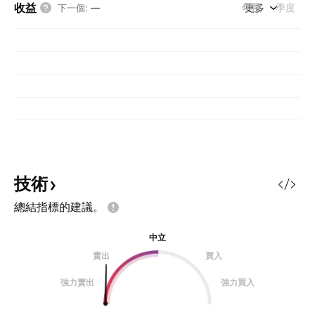
收益
年度
更多
季度
下一個
:
—
技術
總結指標的建議。
中立
賣出
買入
強力賣出
強力買入