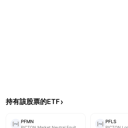
持有該股票的ETF
PFMN
PFLS
PICTON Market Neutral Equity Alternative Fund Trust Units