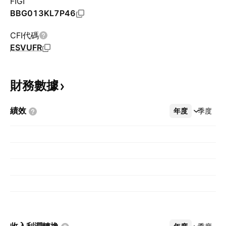
FIGI
BBG013KL7P46
CFI代碼
ESVUFR
財務數據
績效
年度
更多
季度