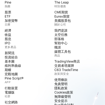
Pine
The Leap
熱圖
特別優惠
股票
CME期貨
ETF
Eurex期貨
加密貨幣
美國股票包
日曆
關於公司
經濟
我們是誰
收益
太空任務
股息
部落格
IPO
幫助中心
更多產品
職涯
媒體工具包
新聞流
商品
投資組合
基本圖
TradingView商店
殖利率曲線
交易者塔羅牌
期權
C63 TradeTime
宏觀地圖
政策與安全
Pine Script®
使用條款
APP
免責聲明
行動裝置
隱私政策
電腦版
Cookies政策
社群
無障礙聲明
安全提示
社交網路
Bug賞金計劃